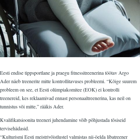
Eesti endise tippsportlane ja praegu fitnessitreenerina töötav Argo
Ader näeb treenerite mitte kontrollitavuses probleemi. “Kõige suurem
probleem on see, et Eesti olümpiakomitee (EOK) ei kontrolli
treenereid, kes reklaamivad ennast personaaltreenerina, kas neil on
tunnistus või mitte,” rääkis Ader.
Kvalifikatsioonita treeneri juhendamine võib põhjustada tõsiseid
tervisehädasid.
“Kulturismi Eesti meistrivõistlustel valmistas nii-öelda libatreener