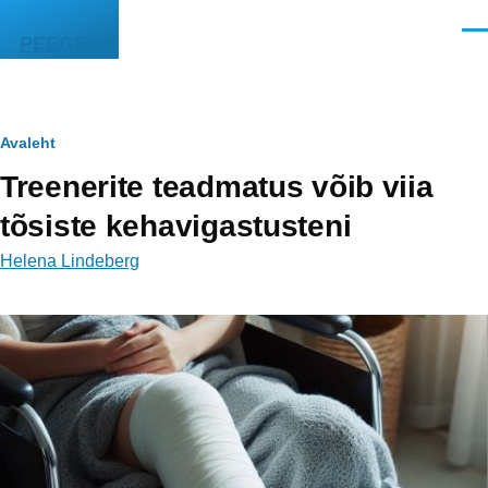
Liigu edasi põhisisu juurde
Men
PEEGEL
Leivapuru
Avaleht
Treenerite teadmatus võib viia
tõsiste kehavigastusteni
Helena Lindeberg
Image