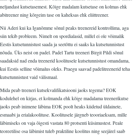
neljandast kutsetasemest. Kõige madalam kutsetase on kolmas ehk
abitreener ning kõrgeim tase on kaheksas ehk eliittreener.
Nii Aderi kui ka Iganõmme sõnul peaks treenereid kontrollima, aga
siin tekib probleem. Nimelt on spordialasid, millel ei ole võimalik
Eestis kutsetunnistust saada ja seetõttu ei saaks ka kutsetunnistust
nõuda. Üks neist on padel. Padel Tartu treeneri Birgit Pildi sõnul
saadaksid nad enda treenerid koolitusele kutsetunnistust omandama,
kui Eestis selline võimalus oleks. Praegu saavad padelitreenerid teha
kutsetunnistust vaid välismaal.
Mida peab treeneri kutsekvalifikatsiooni jaoks tegema? EOK
kodulehel on kirjas, et kolmanda ehk kõige madalama treenerikutse
jaoks peab inimene läbima EOK poolt heaks kiidetud üldainete,
esmaabi ja erialakoolituse. Koolitusele järgneb teooriaeksam, mille
läbimiseks on vaja õigesti vastata 80 protsenti küsimustest. Peale
teoreetilise osa läbimist tuleb praktiline koolitus ning seejärel saab