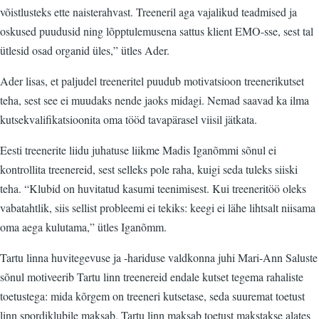
võistlusteks ette naisterahvast. Treeneril aga vajalikud teadmised ja
oskused puudusid ning lõpptulemusena sattus klient EMO-sse, sest tal
ütlesid osad organid üles,” ütles Ader.
Ader lisas, et paljudel treeneritel puudub motivatsioon treenerikutset
teha, sest see ei muudaks nende jaoks midagi. Nemad saavad ka ilma
kutsekvalifikatsioonita oma tööd tavapärasel viisil jätkata.
Eesti treenerite liidu juhatuse liikme Madis Iganõmmi sõnul ei
kontrollita treenereid, sest selleks pole raha, kuigi seda tuleks siiski
teha. “Klubid on huvitatud kasumi teenimisest. Kui treeneritöö oleks
vabatahtlik, siis sellist probleemi ei tekiks: keegi ei lähe lihtsalt niisama
oma aega kulutama,” ütles Iganõmm.
Tartu linna huvitegevuse ja -hariduse valdkonna juhi Mari-Ann Saluste
sõnul motiveerib Tartu linn treenereid endale kutset tegema rahaliste
toetustega: mida kõrgem on treeneri kutsetase, seda suuremat toetust
linn spordiklubile maksab. Tartu linn maksab toetust makstakse alates