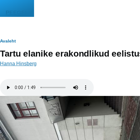
Liigu edasi põhisisu juurde
PEEGEL
Leivapuru
Avaleht
Tartu elanike erakondlikud eelist
Hanna Hinsberg
Helifail
Image