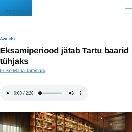
Liigu edasi põhisisu juurde
Men
PEEGEL
Leivapuru
Avaleht
Eksamiperiood jätab Tartu baarid
tühjaks
Eliise Maria Tammaru
Helifail