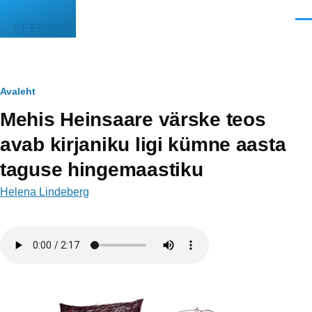
Liigu edasi põhisisu juurde
Men
PEEGEL
Leivapuru
Avaleht
Mehis Heinsaare värske teos
avab kirjaniku ligi kümne aasta
taguse hingemaastiku
Helena Lindeberg
Helifail