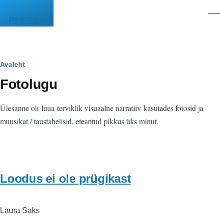
Liigu edasi põhisisu juurde
Men
PEEGEL
Leivapuru
Avaleht
Fotolugu
Ülesanne oli luua terviklik visuaalne narratiiv kasutades fotosid ja
muusikat / taustahelisid, eteantud pikkus üks minut.
Loodus ei ole prügikast
Laura Saks