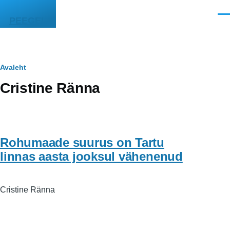
Liigu edasi põhisisu juurde
Men
PEEGEL
Leivapuru
Avaleht
Cristine Ränna
Rohumaade suurus on Tartu
linnas aasta jooksul vähenenud
Cristine Ränna