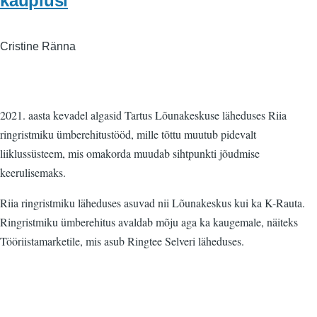
kauplusi
Cristine Ränna
2021. aasta kevadel algasid Tartus Lõunakeskuse läheduses Riia
ringristmiku ümberehitustööd, mille tõttu muutub pidevalt
liiklussüsteem, mis omakorda muudab sihtpunkti jõudmise
keerulisemaks.
Riia ringristmiku läheduses asuvad nii Lõunakeskus kui ka K-Rauta.
Ringristmiku ümberehitus avaldab mõju aga ka kaugemale, näiteks
Tööriistamarketile, mis asub Ringtee Selveri läheduses.