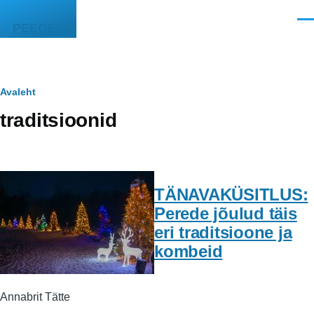
Liigu edasi põhisisu juurde
Men
PEEGEL
Leivapuru
Avaleht
traditsioonid
TÄNAVAKÜSITLUS:
Perede jõulud täis
eri traditsioone ja
kombeid
Annabrit Tätte