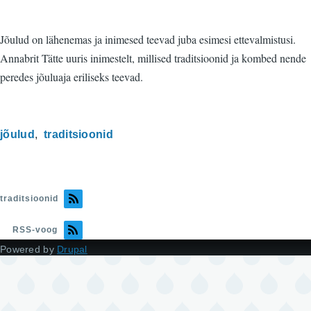
Jõulud on lähenemas ja inimesed teevad juba esimesi ettevalmistusi.
Annabrit Tätte uuris inimestelt, millised traditsioonid ja kombed nende
peredes jõuluaja eriliseks teevad.
jõulud
traditsioonid
traditsioonid
RSS-voog
Powered by
Drupal