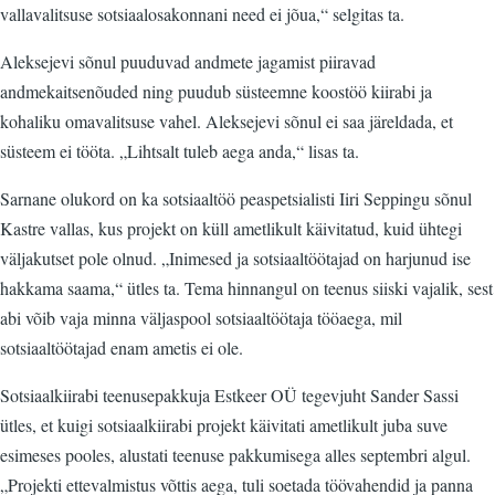
vallavalitsuse sotsiaalosakonnani need ei jõua,“ selgitas ta.
Aleksejevi sõnul puuduvad andmete jagamist piiravad
andmekaitsenõuded ning puudub süsteemne koostöö kiirabi ja
kohaliku omavalitsuse vahel. Aleksejevi sõnul ei saa järeldada, et
süsteem ei tööta. „Lihtsalt tuleb aega anda,“ lisas ta.
Sarnane olukord on ka sotsiaaltöö peaspetsialisti Iiri Seppingu sõnul
Kastre vallas, kus projekt on küll ametlikult käivitatud, kuid ühtegi
väljakutset pole olnud. „Inimesed ja sotsiaaltöötajad on harjunud ise
hakkama saama,“ ütles ta. Tema hinnangul on teenus siiski vajalik, sest
abi võib vaja minna väljaspool sotsiaaltöötaja tööaega, mil
sotsiaaltöötajad enam ametis ei ole.
Sotsiaalkiirabi teenusepakkuja Estkeer OÜ tegevjuht Sander Sassi
ütles, et kuigi sotsiaalkiirabi projekt käivitati ametlikult juba suve
esimeses pooles, alustati teenuse pakkumisega alles septembri algul.
„Projekti ettevalmistus võttis aega, tuli soetada töövahendid ja panna