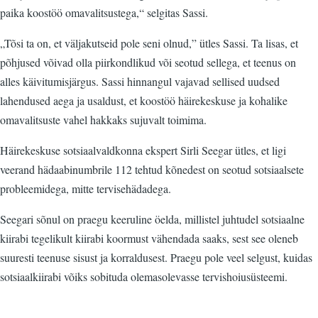
paika koostöö omavalitsustega,“ selgitas Sassi.
„Tõsi ta on, et väljakutseid pole seni olnud,” ütles Sassi. Ta lisas, et
põhjused võivad olla piirkondlikud või seotud sellega, et teenus on
alles käivitumisjärgus. Sassi hinnangul vajavad sellised uudsed
lahendused aega ja usaldust, et koostöö häirekeskuse ja kohalike
omavalitsuste vahel hakkaks sujuvalt toimima.
Häirekeskuse sotsiaalvaldkonna ekspert Sirli Seegar ütles, et ligi
veerand hädaabinumbrile 112 tehtud kõnedest on seotud sotsiaalsete
probleemidega, mitte tervisehädadega.
Seegari sõnul on praegu keeruline öelda, millistel juhtudel sotsiaalne
kiirabi tegelikult kiirabi koormust vähendada saaks, sest see oleneb
suuresti teenuse sisust ja korraldusest. Praegu pole veel selgust, kuidas
sotsiaalkiirabi võiks sobituda olemasolevasse tervishoiusüsteemi.