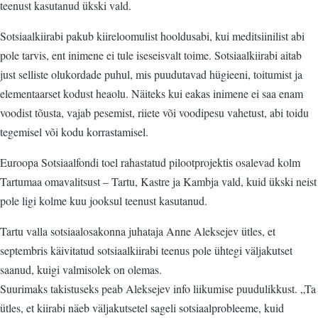
teenust kasutanud ükski vald.
Sotsiaalkiirabi pakub kiireloomulist hooldusabi, kui meditsiinilist abi
pole tarvis, ent inimene ei tule iseseisvalt toime. Sotsiaalkiirabi aitab
just selliste olukordade puhul, mis puudutavad hügieeni, toitumist ja
elementaarset kodust heaolu. Näiteks kui eakas inimene ei saa enam
voodist tõusta, vajab pesemist, riiete või voodipesu vahetust, abi toidu
tegemisel või kodu korrastamisel.
Euroopa Sotsiaalfondi toel rahastatud pilootprojektis osalevad kolm
Tartumaa omavalitsust – Tartu, Kastre ja Kambja vald, kuid ükski neist
pole ligi kolme kuu jooksul teenust kasutanud.
Tartu valla sotsiaalosakonna juhataja Anne Aleksejev ütles, et
septembris käivitatud sotsiaalkiirabi teenus pole ühtegi väljakutset
saanud, kuigi valmisolek on olemas.
Suurimaks takistuseks peab Aleksejev info liikumise puudulikkust. „Ta
ütles, et kiirabi näeb väljakutsetel sageli sotsiaalprobleeme, kuid