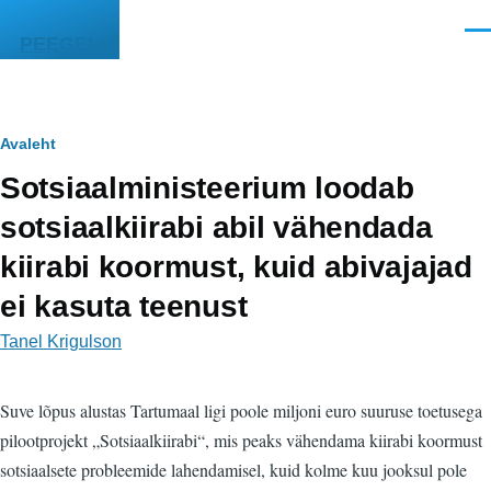
Liigu edasi põhisisu juurde
Men
PEEGEL
Leivapuru
Avaleht
Sotsiaalministeerium loodab
sotsiaalkiirabi abil vähendada
kiirabi koormust, kuid abivajajad
ei kasuta teenust
Tanel Krigulson
Suve lõpus alustas Tartumaal ligi poole miljoni euro suuruse toetusega
pilootprojekt „Sotsiaalkiirabi“, mis peaks vähendama kiirabi koormust
sotsiaalsete probleemide lahendamisel, kuid kolme kuu jooksul pole