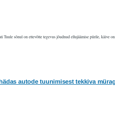
Tuule sõnul on ettevõtte tegevus jõudnud ellujäämise piirile, käive o
hädas autode tuunimisest tekkiva müra