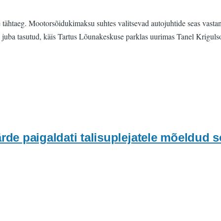
tähtaeg. Mootorsõidukimaksu suhtes valitsevad autojuhtide seas vastan
juba tasutud, käis Tartus Lõunakeskuse parklas uurimas Tanel Kriguls
ärde paigaldati talisuplejatele mõeldud 