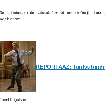
Seni tuli inimestel riideid vahetada õues või autos, mistõttu jäi nii mõn
räägib lähemalt.
REPORTAAŽ: Tantsutundi
Tanel Krigulson