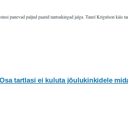
dustusi panevad paljud paarid tantsukingad jalga. Tanel Krigulson käis 
 tartlasi ei kuluta jõulukinkidele mida