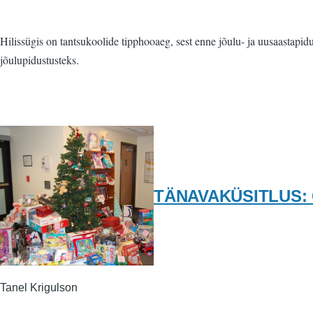
Hilissügis on tantsukoolide tipphooaeg, sest enne jõulu- ja uusaastapi
jõulupidustusteks.
TÄNAVAKÜSITLUS: Osa
Tanel Krigulson