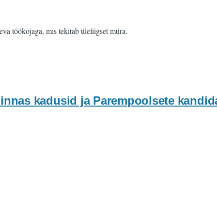
va töökojaga, mis tekitab üleliigset müra.
llinnas kadusid ja Parempoolsete kandida