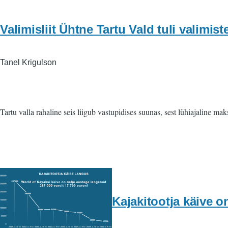
Valimisliit Ühtne Tartu Vald tuli valimist
Tanel Krigulson
Tartu valla rahaline seis liigub vastupidises suunas, sest lühiajaline m
Kajakitootja käive o