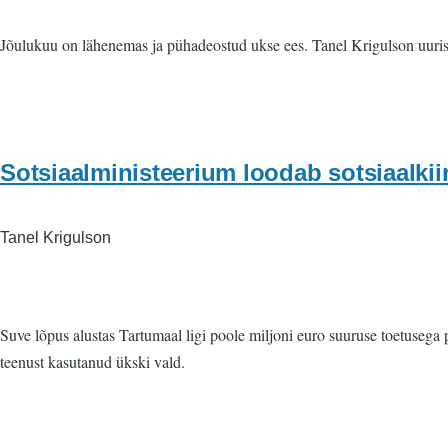
Jõulukuu on lähenemas ja pühadeostud ukse ees. Tanel Krigulson uuris Ta
Sotsiaalministeerium loodab sotsiaalkiir
Tanel Krigulson
Suve lõpus alustas Tartumaal ligi poole miljoni euro suuruse toetusega
teenust kasutanud ükski vald.