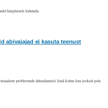
del kingitustele kulutada.
d abivajajad ei kasuta teenust
sotsiaalsete probleemide lahendamisel, kuid kolme kuu jooksul pole