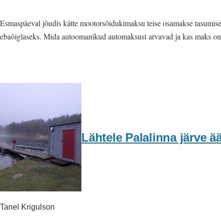
Esmaspäeval jõudis kätte mootorsõidukimaksu teise osamakse tasumise 
ebaõiglaseks. Mida autoomanikud automaksust arvavad ja kas maks on 
Lähtele Palalinna järve ä
Tanel Krigulson