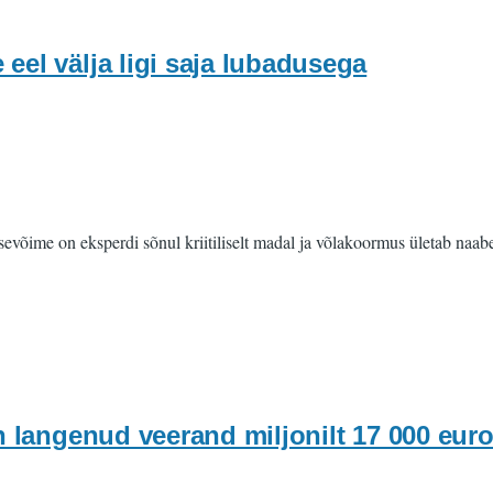
e eel välja ligi saja lubadusega
aksevõime on eksperdi sõnul kriitiliselt madal ja võlakoormus ületab naab
n langenud veerand miljonilt 17 000 euro