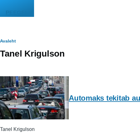
Liigu edasi põhisisu juurde
PEEGEL
Leivapuru
Avaleht
Tanel Krigulson
Automaks tekitab a
Tanel Krigulson