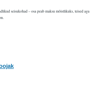
dlikud seisukohad – osa peab maksu mõistlikuks, teised aga
on.
soojak