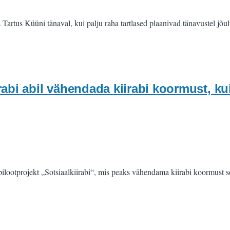
rtus Küüni tänaval, kui palju raha tartlased plaanivad tänavustel jõulu
abi abil vähendada kiirabi koormust, kui
 pilootprojekt „Sotsiaalkiirabi“, mis peaks vähendama kiirabi koormust 