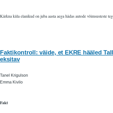
Kärkna küla elanikud on juba aasta aega hädas autode võimsusteste tege
Faktikontroll: väide, et EKRE hääled Ta
eksitav
Tanel Krigulson
Emma Kivilo
Fakt