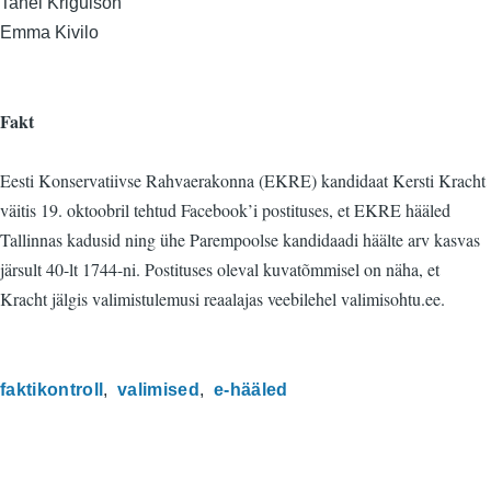
Tanel Krigulson
Emma Kivilo
Fakt
Eesti Konservatiivse Rahvaerakonna (EKRE) kandidaat Kersti Kracht
väitis 19. oktoobril tehtud Facebook’i postituses, et EKRE hääled
Tallinnas kadusid ning ühe Parempoolse kandidaadi häälte arv kasvas
järsult 40-lt 1744-ni. Postituses oleval kuvatõmmisel on näha, et
Kracht jälgis valimistulemusi reaalajas veebilehel valimisohtu.ee.
faktikontroll
valimised
e-hääled