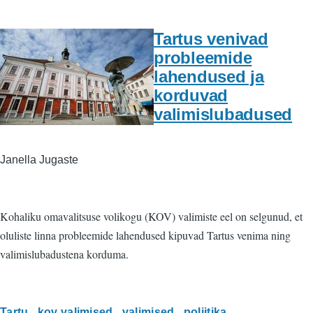
Tartus venivad
probleemide
lahendused ja
korduvad
valimislubadused
Janella Jugaste
Kohaliku omavalitsuse volikogu (KOV) valimiste eel on selgunud, et
oluliste linna probleemide lahendused kipuvad Tartus venima ning
valimislubadustena korduma.
Tartu
kov valimised
valimised
poliitika