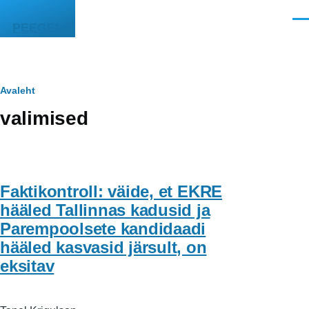
Liigu edasi põhisisu juurde
Men
PEEGEL
Leivapuru
Avaleht
valimised
Faktikontroll: väide, et EKRE
hääled Tallinnas kadusid ja
Parempoolsete kandidaadi
hääled kasvasid järsult, on
eksitav