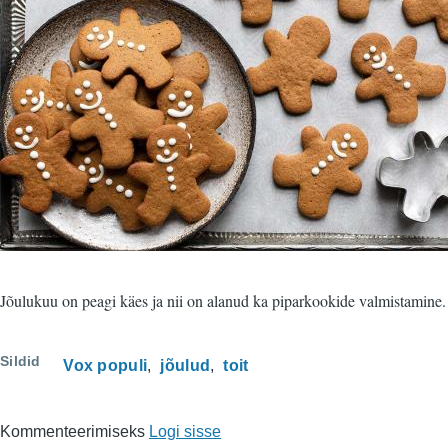
Jõulukuu on peagi käes ja nii on alanud ka piparkookide valmistamine. An
Sildid
Vox populi
jõulud
toit
Kommenteerimiseks
Logi sisse