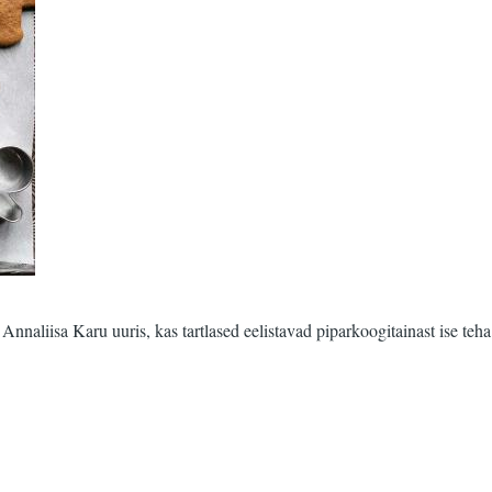
naliisa Karu uuris, kas tartlased eelistavad piparkoogitainast ise teha 