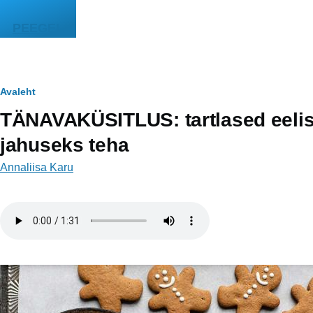
Liigu edasi põhisisu juurde
PEEGEL
Leivapuru
Avaleht
TÄNAVAKÜSITLUS: tartlased eelist
jahuseks teha
Annaliisa Karu
Helifail