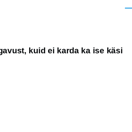
Men
vust, kuid ei karda ka ise käsi