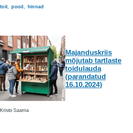
toit
pood
hinnad
Majanduskriis
mõjutab tartlaste
toidulauda
(parandatud
16.10.2024)
Kristo Saarna