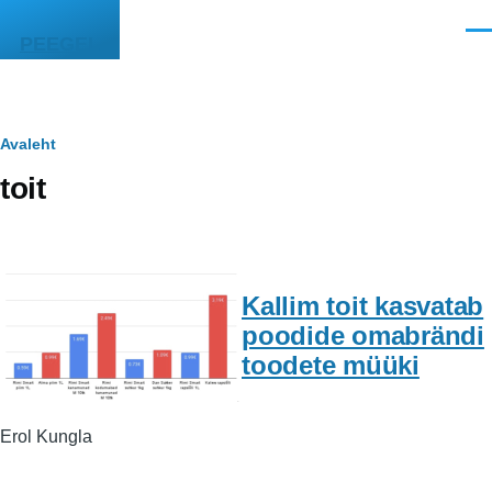
Liigu edasi põhisisu juurde
Men
PEEGEL
Leivapuru
Avaleht
toit
Kallim toit kasvatab
poodide omabrändi
toodete müüki
Erol Kungla