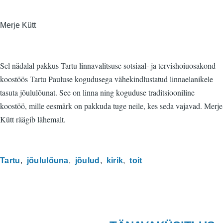
Merje Kütt
Sel nädalal pakkus Tartu linnavalitsuse sotsiaal- ja tervishoiuosakond
koostöös Tartu Pauluse kogudusega vähekindlustatud linnaelanikele
tasuta jõululõunat. See on linna ning koguduse traditsiooniline
koostöö, mille eesmärk on pakkuda tuge neile, kes seda vajavad. Merje
Kütt räägib lähemalt.
Tartu
jõululõuna
jõulud
kirik
toit