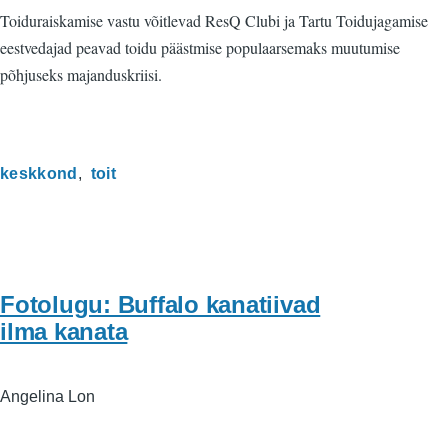
Toiduraiskamise vastu võitlevad ResQ Clubi ja Tartu Toidujagamise
eestvedajad peavad toidu päästmise populaarsemaks muutumise
põhjuseks majanduskriisi.
keskkond
toit
Fotolugu: Buffalo kanatiivad
ilma kanata
Angelina Lon