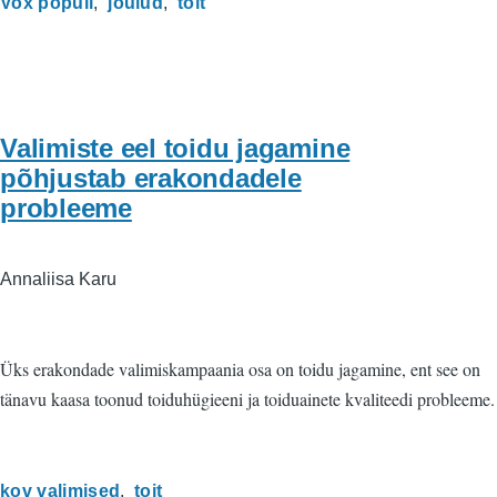
Vox populi
jõulud
toit
Valimiste eel toidu jagamine
põhjustab erakondadele
probleeme
Annaliisa Karu
Üks erakondade valimiskampaania osa on toidu jagamine, ent see on
tänavu kaasa toonud toiduhügieeni ja toiduainete kvaliteedi probleeme.
kov valimised
toit