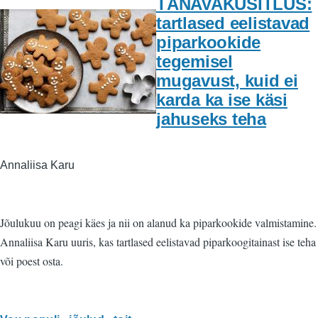
TÄNAVAKÜSITLUS:
tartlased eelistavad
piparkookide
tegemisel
mugavust, kuid ei
karda ka ise käsi
jahuseks teha
Annaliisa Karu
Jõulukuu on peagi käes ja nii on alanud ka piparkookide valmistamine.
Annaliisa Karu uuris, kas tartlased eelistavad piparkoogitainast ise teha
või poest osta.