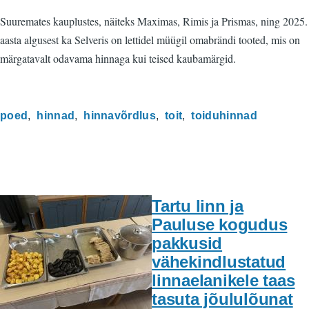
Suuremates kauplustes, näiteks Maximas, Rimis ja Prismas, ning 2025.
aasta algusest ka Selveris on lettidel müügil omabrändi tooted, mis on
märgatavalt odavama hinnaga kui teised kaubamärgid.
poed
hinnad
hinnavõrdlus
toit
toiduhinnad
Tartu linn ja
Pauluse kogudus
pakkusid
vähekindlustatud
linnaelanikele taas
tasuta jõululõunat