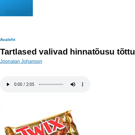
Liigu edasi põhisisu juurde
PEEGEL
Leivapuru
Avaleht
Tartlased valivad hinnatõusu tõt
Joonatan Johanson
Helifail