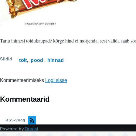
Tartu inimesi toidukaupade kõrge hind ei morjenda, sest valida saab soo
Sildid
toit
pood
hinnad
Kommenteerimiseks
Logi sisse
Kommentaarid
RSS-voog
Powered by
Drupal