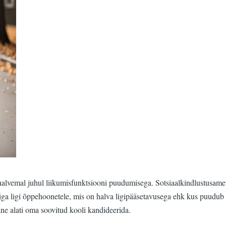
alvemal juhul liikumisfunktsiooni puudumisega. Sotsiaalkindlustusameti
iga ligi õppehoonetele, mis on halva ligipääsetavusega ehk kus puudub li
lane alati oma soovitud kooli kandideerida.