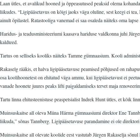
Laan ütles, et avalikud hooned ja õppeasutused peaksid olema kohandatu
liikudes. “Ligipääsetavus on kõigi jaoks väga oluline, sest keegi ei tea
ainult õpilastel. Ratastooliga vanemad ei saa osaleda näiteks oma lapse
Haridus- ja teadusministeeriumi kaasava hariduse valdkonna juhi Jürgen
kaldteed.
Tartus on selliseks kooliks näiteks Tamme gümnaasium. Kooli administraa
Rakaselg rääkis, et halva ligipääsetavuse peamised põhjused on rahapu
osa koolihoonetest on ehitatud väga ammu, kui ligipääsetavust ei peetu
vanade hoonete juures peaks lifti paigaldamiseks tervet maja renoveeri
Tartu linna ehitusteenistuse peaspetsialist Indrek Hunt ütles, et kõik l
Muinsuskaitse all oleva Miina Härma gümnaasiumi direktor Ene Tannberg 
liikuda,” sõnas Tannberg. Ligipääsetavuse parandamine ei ole direktor
Muinsuskaitse all olevate koolide eest vastutab Jürgen Rakaselja sõnul li