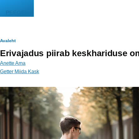
Liigu edasi põhisisu juurde
PEEGEL
Leivapuru
Avaleht
Erivajadus piirab keskhariduse 
Anette Ama
Getter Miida Kask
Image