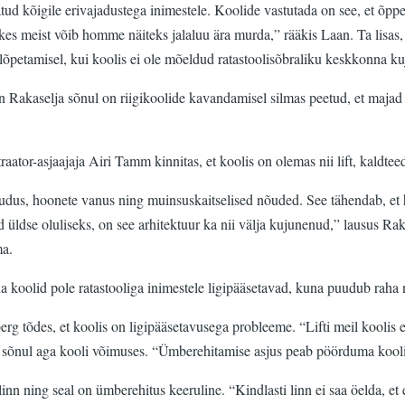
d kõigile erivajadustega inimestele. Koolide vastutada on see, et õppeh
, kes meist võib homme näiteks jalaluu ära murda,” rääkis Laan. Ta lisas,
 lõpetamisel, kui koolis ei ole mõeldud ratastoolisõbraliku keskkonna k
 Rakaselja sõnul on riigikoolide kavandamisel silmas peetud, et majad 
tor-asjaajaja Airi Tamm kinnitas, et koolis on olemas nii lift, kaldteed
udus, hoonete vanus ning muinsuskaitselised nõuded. See tähendab, et 
d üldse oluliseks, on see arhitektuur ka nii välja kujunenud,” lausus 
ma.
inna koolid pole ratastooliga inimestele ligipääsetavad, kuna puudub raha
tõdes, et koolis on ligipääsetavusega probleeme. “Lifti meil koolis ei 
i sõnul aga kooli võimuses. “Ümberehitamise asjus peab pöörduma kooli 
nn ning seal on ümberehitus keeruline. “Kindlasti linn ei saa öelda, et e