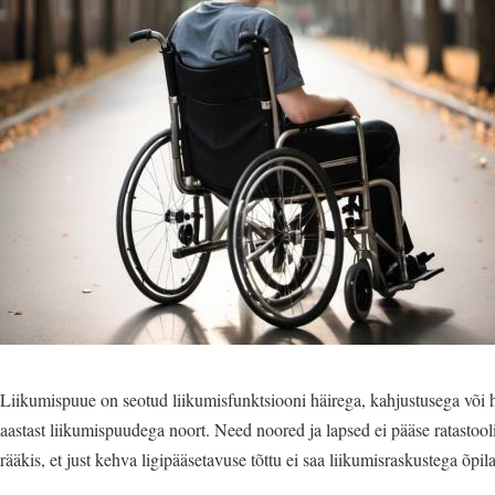
Liikumispuue on seotud liikumisfunktsiooni häirega, kahjustusega või h
aastast liikumispuudega noort. Need noored ja lapsed ei pääse ratastool
rääkis, et just kehva ligipääsetavuse tõttu ei saa liikumisraskustega õpi