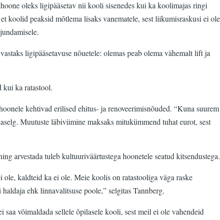
oone oleks ligipääsetav nii kooli sisenedes kui ka koolimajas ringi
 et koolid peaksid mõtlema lisaks vanematele, sest liikumisraskusi ei ole
ujundamisele.
vastaks ligipääsetavuse nõuetele: olemas peab olema vähemalt lift ja
 kui ka ratastool.
hoonele kehtivad erilised ehitus- ja renoveerimisnõuded. “Kuna suurem
Rakaselg. Muutuste läbiviimine maksaks mitukümmend tuhat eurot, sest
 ning arvestada tuleb kultuuriväärtustega hoonetele seatud kitsendustega.
ole, kaldteid ka ei ole. Meie koolis on ratastooliga väga raske
haldaja ehk linnavalitsuse poole,” selgitas Tannberg.
i saa võimaldada sellele õpilasele kooli, sest meil ei ole vahendeid