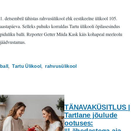
1. detsembril tähistas rahvusülikool ehk eestikeelne ülikool 105.
aastapäeva. Selleks puhuks korraldas Tartu ülikooli õpilasesindus
piduliku balli. Reporter Getter Miida Kask käis kohapeal meeleolu
jäädvustamas.
ball
Tartu Ülikool
rahvusülikool
TÄNAVAKÜSITLUS |
Tartlane jõulude
ootuses:
“Lähedastega aja