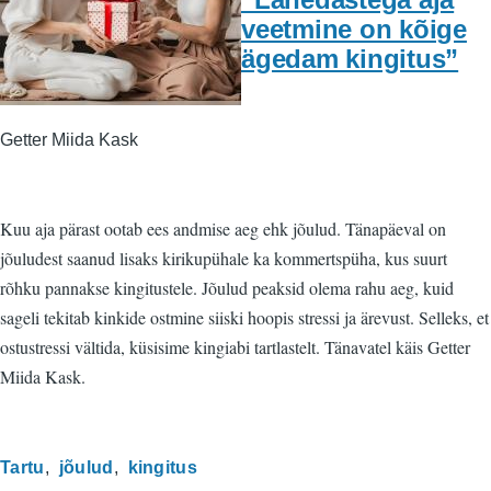
veetmine on kõige
ägedam kingitus”
Getter Miida Kask
Kuu aja pärast ootab ees andmise aeg ehk jõulud. Tänapäeval on
jõuludest saanud lisaks kirikupühale ka kommertspüha, kus suurt
rõhku pannakse kingitustele. Jõulud peaksid olema rahu aeg, kuid
sageli tekitab kinkide ostmine siiski hoopis stressi ja ärevust. Selleks, et
ostustressi vältida, küsisime kingiabi tartlastelt. Tänavatel käis Getter
Miida Kask.
Tartu
jõulud
kingitus