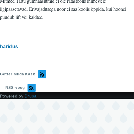
Mitmed Tartu gümnaasiumid ei ole ratastoolis inimestele
ligipääsetavad. Erivajadusega noor ei saa koolis õppida, kui hoonel
puudub lift või kaldtee.
haridus
Getter Miida Kask
RSS-voog
Powered by
Drupal