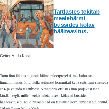
Tartlastes tekitab
meelehärmi
bussides kõlav
häälteavitus.
Getter Miida Kask
Tartu linn lükkas augustis käima pilootprojekti, mis kohustas
linnaliinibussis õhtul kella seitsmest hommikul kella seitsmeni siseneda
ees- ja väljuda tagauksest. Novembris otsustas linn projektist teha
kindla reegli, mille meelde tuletamiseks kõlavad bussides
häälteavitused. Kuid bussisõitjad on teavituse korrutamisest tüdinenud.
Jätkab Getter Miida Kask.