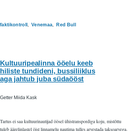
faktikontroll
Venemaa
Red Bull
Kultuuripealinna ööelu keeb
hiliste tundideni, bussiliiklus
aga jahtub juba südaööst
Getter Miida Kask
Tartus ei saa kultuurinautijad öösel ühistranspordiga koju, mistõttu
tuleb äärelinlastel öist linnamelu nautima tulles arvestada taksoarvega.