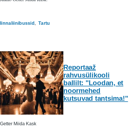
linnaliinibussid
Tartu
Reportaaž
rahvusülikooli
ballilt: "Loodan, et
noormehed
kutsuvad tantsima!"
Getter Miida Kask