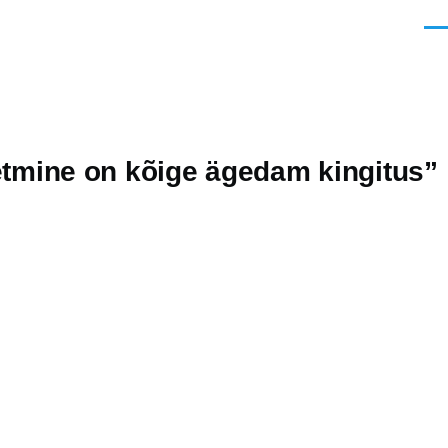
Men
tmine on kõige ägedam kingitus”