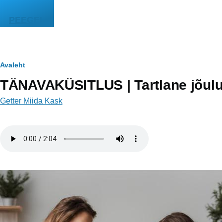
Liigu edasi põhisisu juurde
PEEGEL
Leivapuru
Avaleht
TÄNAVAKÜSITLUS | Tartlane jõulu
Getter Miida Kask
Helifail