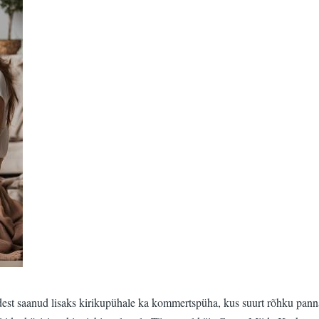
est saanud lisaks kirikupühale ka kommertspüha, kus suurt rõhku pannak