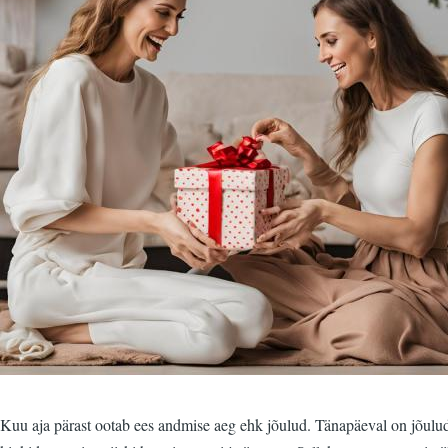
Kuu aja pärast ootab ees andmise aeg ehk jõulud. Tänapäeval on jõulud