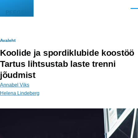
Liigu edasi põhisisu juurde
Men
PEEGEL
Leivapuru
Avaleht
Koolide ja spordiklubide koostöö
Tartus lihtsustab laste trenni
jõudmist
Annabel Viks
Helena Lindeberg
Image