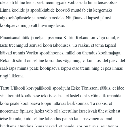
ole alati lihtne leida, sest treeningpaik võib asuda linna teises otsas.
Linna koolide ja spordiklubide koostöö muudab elu kergemaks
algkooliõpilastele ja nende peredele. Nii jõuavad lapsed pärast
koolipäeva mugavalt huviringidesse.
Finantsanalüütik ja nelja lapse ema Katrin Rekand on väga rahul, et
laste treeningud asuvad kooli läheduses. Ta rääkis, et tema lapsed
käivad trennis Variku spordihoones, millel on ühendus koolimajaga.
Rekandi sõnul on selline korraldus väga mugav, kuna osadel päevadel
saab laps minna peale koolipäeva lõppu otse trenni ning ei pea linnas
ringi liiklema.
Tartu Ülikooli korvpallikooli spordijuht Esko Tõnissoni rääkis, et idee
viia trennid koolidesse tekkis sellest, et lastel oleks võimalik treenida
kohe peale koolipäeva lõppu tuttavas keskkonnas. Ta rääkis, et
nooremate õpilaste jaoks võib olla keeruline iseseisvalt ühest kohast
teise liikuda, kuid selline lahendus paneb ka lapsevanemad end
kindlamalt tundma, kuna teavad, et nende laps on turvaliselt trenni