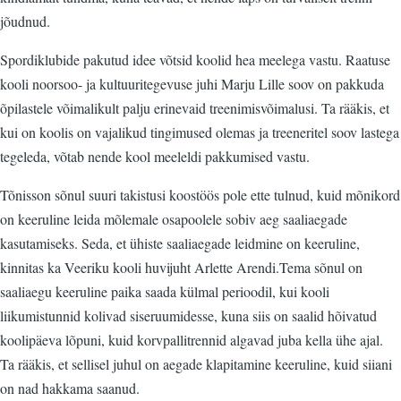
jõudnud.
Spordiklubide pakutud idee võtsid koolid hea meelega vastu. Raatuse
kooli noorsoo- ja kultuuritegevuse juhi Marju Lille soov on pakkuda
õpilastele võimalikult palju erinevaid treenimisvõimalusi. Ta rääkis, et
kui on koolis on vajalikud tingimused olemas ja treeneritel soov lastega
tegeleda, võtab nende kool meeleldi pakkumised vastu.
Tõnisson sõnul suuri takistusi koostöös pole ette tulnud, kuid mõnikord
on keeruline leida mõlemale osapoolele sobiv aeg saaliaegade
kasutamiseks. Seda, et ühiste saaliaegade leidmine on keeruline,
kinnitas ka Veeriku kooli huvijuht Arlette Arendi.Tema sõnul on
saaliaegu keeruline paika saada külmal perioodil, kui kooli
liikumistunnid kolivad siseruumidesse, kuna siis on saalid hõivatud
koolipäeva lõpuni, kuid korvpallitrennid algavad juba kella ühe ajal.
Ta rääkis, et sellisel juhul on aegade klapitamine keeruline, kuid siiani
on nad hakkama saanud.