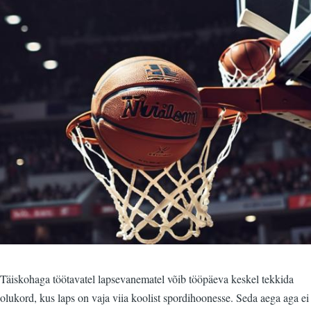
Täiskohaga töötavatel lapsevanematel võib tööpäeva keskel tekkida
olukord, kus laps on vaja viia koolist spordihoonesse. Seda aega aga ei