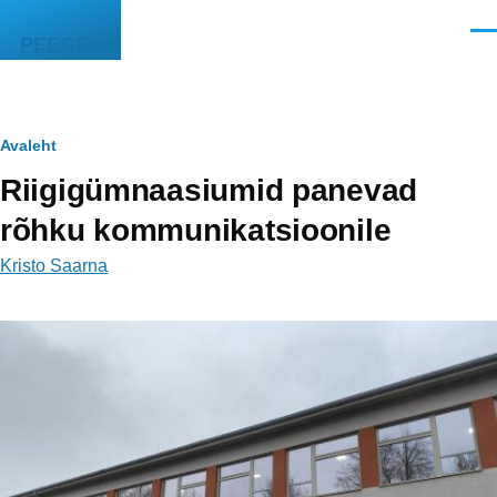
Liigu edasi põhisisu juurde
Men
PEEGEL
Leivapuru
Avaleht
Riigigümnaasiumid panevad
rõhku kommunikatsioonile
Kristo Saarna
Image