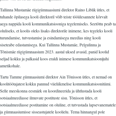
Tallinna Mustamäe riigigümnaasiumi direktor Raino Liblik ütles, et
tuhande õpilasega kooli direktoril võib teiste tööülesannete kõrvalt
aega nappida kooli kommunikatsiooniga tegelemiseks. Seetõttu peab ta
oluliseks, et koolis oleks lisaks direktorile inimene, kes tegeleks kooli
turundamise, tutvustamise ja esindamisega meedias ning kooli
siseteabe edastamisega. Kui Tallinna Mustamäe, Pelgulinna ja
Tõnismäe riigigümnaasium 2023. aastal uksed avasid, panid koolid
seljad kokku ja palkasid koos eraldi inimese kommunikatsioonijuhi
ametikohale.
Tartu Tamme gümnaasiumi direktor Ain Tõnisson ütles, et nemad on
koolitöötajatest kokku pannud viieliikmelise kommunikatsioonitiimi.
Selle meeskonna eesmärk on koordineerida ja ühtlustada kooli
sotsiaalmeediasse ilmuvate postituste sisu. Tõnisson ütles, et
sotsiaalmeediasse postitamine on oluline, et tutvustada lapsevanematele
ja gümnaasiumisse sisseastujatele koolielu. Tema hinnangul pole