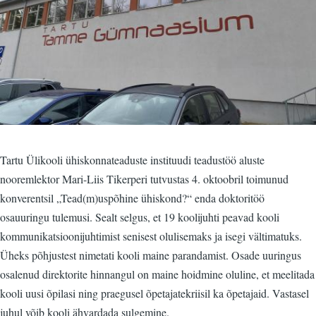
Tartu Ülikooli ühiskonnateaduste instituudi teadustöö aluste
nooremlektor Mari-Liis Tikerperi tutvustas 4. oktoobril toimunud
konverentsil „Tead(m)uspõhine ühiskond?“ enda doktoritöö
osauuringu tulemusi. Sealt selgus, et 19 koolijuhti peavad kooli
kommunikatsioonijuhtimist senisest olulisemaks ja isegi vältimatuks.
Üheks põhjustest nimetati kooli maine parandamist. Osade uuringus
osalenud direktorite hinnangul on maine hoidmine oluline, et meelitada
kooli uusi õpilasi ning praegusel õpetajatekriisil ka õpetajaid. Vastasel
juhul võib kooli ähvardada sulgemine.