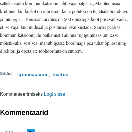
selleks eraldi kommunikatsioonijuhti vaja palgata: „Ma olen üsna
kriitiline, kui kuskil on inimesed, kelle põhitöö on tegeleda brändingu
ja müügiga.” Tõnissoni arvates on 500 õpilasega kool piisavalt väike,
et ise vajalikud uudised ja postitused avalikustada. Samas peab ta
kommunikatsioonijuhi palkamist Tallinna riigigümnaasiumitesse
mõistlikuks, sest seal mahub igasse koolimajja pea tuhat õpilast ning
direktori ja õpetajate töökoormus on suurem.
Sildid
gümnaasium
teadus
Kommenteerimiseks
Logi sisse
Kommentaarid