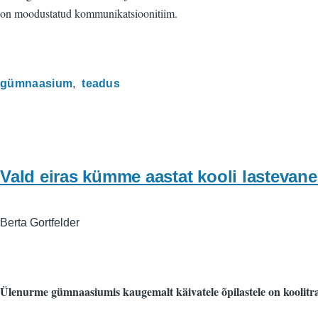
on moodustatud kommunikatsioonitiim.
gümnaasium
teadus
Vald eiras kümme aastat kooli lastevan
Berta Gortfelder
Ülenurme gümnaasiumis kaugemalt käivatele õpilastele on koolitra