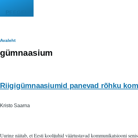
Liigu edasi põhisisu juurde
PEEGEL
Leivapuru
Avaleht
gümnaasium
Riigigümnaasiumid panevad rõhku kom
Kristo Saarna
Uuring näitab, et Eesti koolijuhid väärtustavad kommunikatsiooni sen