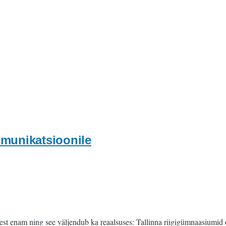
munikatsioonile
isest enam ning see väljendub ka reaalsuses: Tallinna riigigümnaasiu