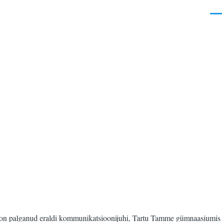
Men
mid on palganud eraldi kommunikatsioonijuhi, Tartu Tamme gümnaasiumis