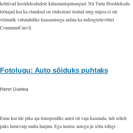
kehtivad hooldekodudele külastamispiirangud. Nii Tartu Hooldekodu
töötajad kui ka elanikud on olukorrast räsitud ning niipea ei ole
võimalik vabatahtlike kaasamisega aidata ka tudengiettevõttel
CommuniCare'il.
Fotolugu: Auto sõiduks puhtaks
Henn Uuetoa
Enne kui üle pika aja transpordiks autot oli vaja kasutada, tuli sellelt
paks lumevaip maha harjata. Ega lumise autoga ju sõita tohigi.