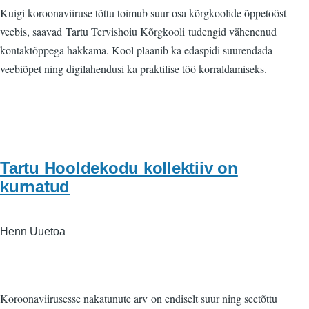
Kuigi koroonaviiruse tõttu toimub suur osa kõrgkoolide õppetööst
veebis, saavad Tartu Tervishoiu Kõrgkooli tudengid vähenenud
kontaktõppega hakkama. Kool plaanib ka edaspidi suurendada
veebiõpet ning digilahendusi ka praktilise töö korraldamiseks.
Tartu Hooldekodu kollektiiv on
kurnatud
Henn Uuetoa
Koroonaviirusesse nakatunute arv on endiselt suur ning seetõttu