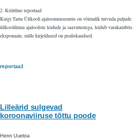
2. Kriitiline reportaaž
Kuigi Tartu Ülikooli ajaloomuuseumis on võimalik tutvuda paljude
ülikoolilinna ajalooliste leidude ja saavutustega, leidub varakambris
eksponaate, mille kirjeldused on pealiskaudsed.
reportaaž
Lilleärid sulgevad
koroonaviiruse tõttu poode
Henn Uuetoa