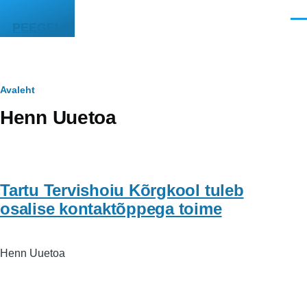
Liigu edasi põhisisu juurde
Men
PEEGEL
Leivapuru
Avaleht
Henn Uuetoa
Tartu Tervishoiu Kõrgkool tuleb
osalise kontaktõppega toime
Henn Uuetoa