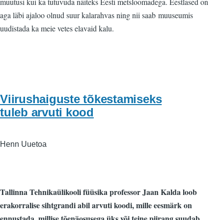
muutusi kui ka tutuvuda näiteks Eesti metsloomadega. Eestlased on
aga läbi ajaloo olnud suur kalarahvas ning nii saab muuseumis
uudistada ka meie vetes elavaid kalu.
Viirushaiguste tõkestamiseks
tuleb arvuti kood
Henn Uuetoa
Tallinna Tehnikaülikooli füüsika professor Jaan Kalda loob
erakorralise sihtgrandi abil arvuti koodi, mille eesmärk on
ennustada, millise tõenäosusega üks või teine piirang suudab