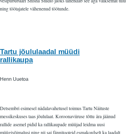
vesipiibubaari Shisha Studio jaoks tähendab see aga väiksemat tulu
ning töötajatele vähenenud töötunde.
Tartu jõululaadal müüdi
rallikaupa
Henn Uuetoa
Detsembri esimesel nädalavahetusel toimus Tartu Näituste
messikeskuses taas jõululaat. Koroonaviiruse tõttu ära jäänud
rallide asemel pidid ka rallikaupade müüjad leidma uusi
müügivõimalusi ning nii sai fännitooteid esmakordselt ka laadalt