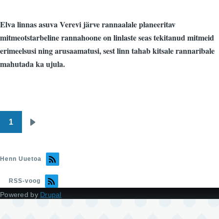
Elva linnas asuva Verevi järve rannaalale planeeritav
mitmeotstarbeline rannahoone on linlaste seas tekitanud mitmeid
erimeelsusi ning arusaamatusi, sest linn tahab kitsale rannaribale
mahutada ka ujula.
1
Pagination
Järgmine
leht
Henn Uuetoa
RSS-voog
Powered by
Drupal