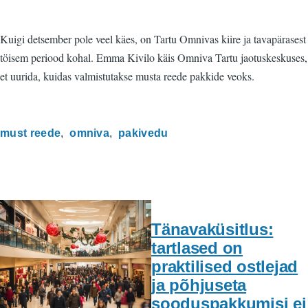
Kuigi detsember pole veel käes, on Tartu Omnivas kiire ja tavapärasest
töisem periood kohal. Emma Kivilo käis Omniva Tartu jaotuskeskuses,
et uurida, kuidas valmistutakse musta reede pakkide veoks.
must reede
omniva
pakivedu
Tänavaküsitlus:
tartlased on
praktilised ostlejad
ja põhjuseta
sooduspakkumisi ei