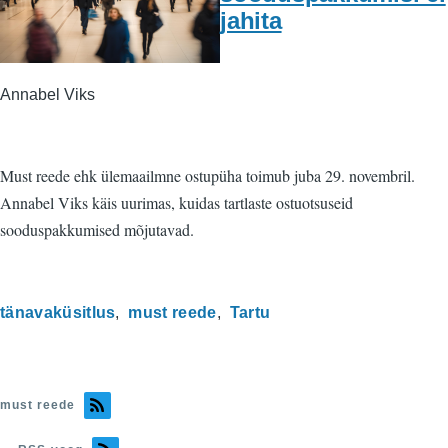
jahita
Annabel Viks
Must reede ehk ülemaailmne ostupüha toimub juba 29. novembril.
Annabel Viks käis uurimas, kuidas tartlaste ostuotsuseid
sooduspakkumised mõjutavad.
tänavaküsitlus
must reede
Tartu
must reede