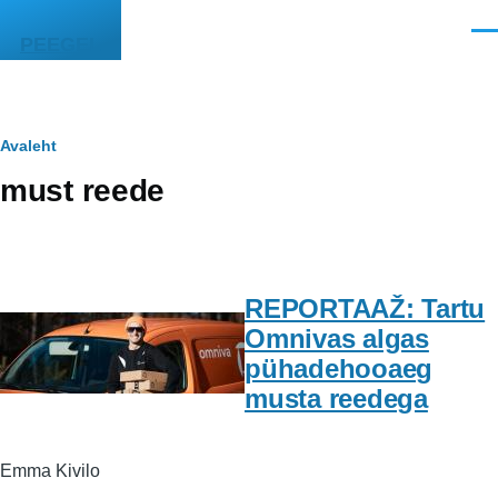
Liigu edasi põhisisu juurde
Men
PEEGEL
Leivapuru
Avaleht
must reede
REPORTAAŽ: Tartu
Omnivas algas
pühadehooaeg
musta reedega
Emma Kivilo