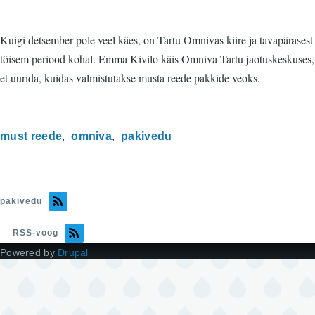
Kuigi detsember pole veel käes, on Tartu Omnivas kiire ja tavapärasest
töisem periood kohal. Emma Kivilo käis Omniva Tartu jaotuskeskuses,
et uurida, kuidas valmistutakse musta reede pakkide veoks.
must reede
omniva
pakivedu
pakivedu
RSS-voog
Powered by
Drupal