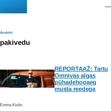
Liigu edasi põhisisu juurde
Men
PEEGEL
Leivapuru
Avaleht
pakivedu
REPORTAAŽ: Tartu
Omnivas algas
pühadehooaeg
musta reedega
Emma Kivilo