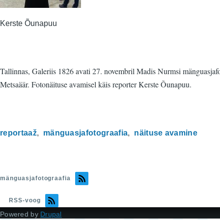
Kerste Õunapuu
Tallinnas, Galeriis 1826 avati 27. novembril Madis Nurmsi mänguasjafo
Metsaäär. Fotonäituse avamisel käis reporter Kerste Õunapuu.
reportaaž
mänguasjafotograafia
näituse avamine
mänguasjafotograafia
RSS-voog
Powered by
Drupal