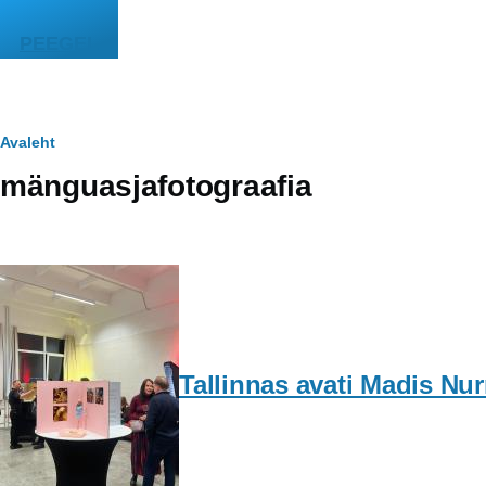
Liigu edasi põhisisu juurde
PEEGEL
Leivapuru
Avaleht
mänguasjafotograafia
Tallinnas avati Madis Nu