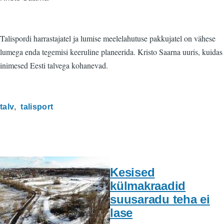
Talispordi harrastajatel ja lumise meelelahutuse pakkujatel on vähese
lumega enda tegemisi keeruline planeerida. Kristo Saarna uuris, kuidas
inimesed Eesti talvega kohanevad.
talv
talisport
Kesised
külmakraadid
suusaradu teha ei
lase