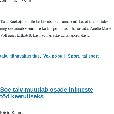
Anette Marie Volt
Tartu Raekoja platsile kerkiv uisuplats annab märku, et talv on tulekul
ning see annab võimaluse ka talispordialasid harrastada. Anette Marie
Volt uuris tartlastelt, kas nad harrastavad talispordialasid.
talv
tänavaküsitlus
Vox populi
Sport
talisport
Soe talv muudab osade inimeste
töö keeruliseks
Kristo Saarna