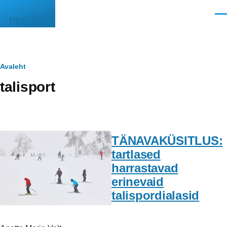
Liigu edasi põhisisu juurde
Men
PEEGEL
Leivapuru
Avaleht
talisport
TÄNAVAKÜSITLUS:
tartlased
harrastavad
erinevaid
talispordialasid