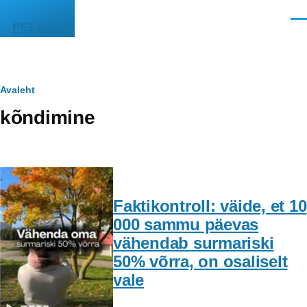
Liigu edasi põhisisu juurde
Men
PEEGEL
Leivapuru
Avaleht
kõndimine
Faktikontroll: väide, et 10
000 sammu päevas
vähendab surmariski
50% võrra, on osaliselt
vale