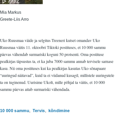
Mia Markus
Greete-Liis Arro
Uko Ruusmaa väide ja selgitus Treeneri kutset omandav Uko
Ruusmaa väitis 11. oktoobri Tiktoki postituses, et 10 000 sammu
päevas vähendab surmariski koguni 50 protsenti. Oma postituse
pealkirjas täpsustus ta, et ka juba 7000 sammu annab tervisele sarnase
kasu. Nii oma postituses kui ka pealkirjas kasutas Uko sõnapaare
“uuringud näitavad”, kuid ta ei viidanud kusagil, millistele uuringutele
ta on tuginenud. Uurisime Ukolt, mille põhjal ta väitis, et 10 000
sammu päevas aitab surmariski vähendada.
10 000 sammu
Tervis
kõndimine