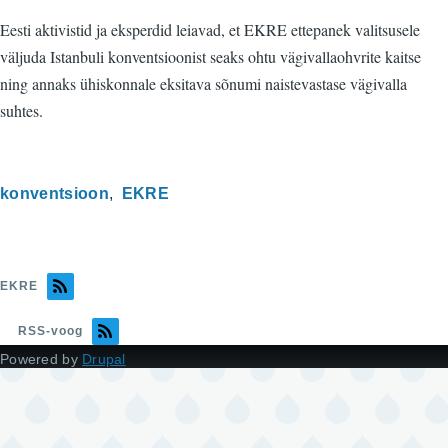
Eesti aktivistid ja eksperdid leiavad, et EKRE ettepanek valitsusele
väljuda Istanbuli konventsioonist seaks ohtu vägivallaohvrite kaitse
ning annaks ühiskonnale eksitava sõnumi naistevastase vägivalla
suhtes.
konventsioon
EKRE
EKRE
RSS-voog
Powered by
Drupal