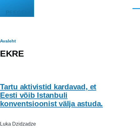
Liigu edasi põhisisu juurde
Men
PEEGEL
Leivapuru
Avaleht
EKRE
Tartu aktivistid kardavad, et
Eesti võib Istanbuli
konventsioonist välja astuda.
Luka Dzidzadze