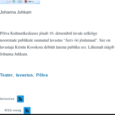
Johanna Juhkam
Põlva Kultuurikeskuses jõuab 10. detsembril lavale eelkõige
nooremale publikule suunatud lavastus “Ärev öö jõulumaal”. See on
lavastaja Kristin Kooskora debüüt laiema publiku ees. Lähemalt räägib
Johanna Juhkam.
Teater
lavastus
Põlva
lavastus
RSS-voog