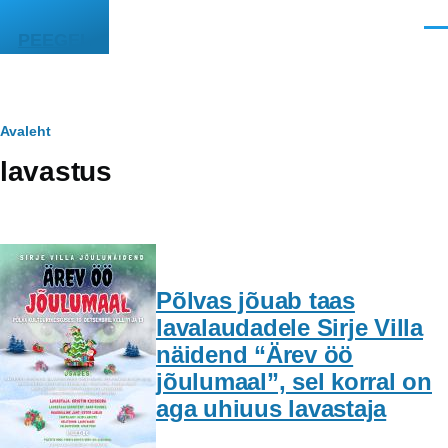
Liigu edasi põhisisu juurde
Men
PEEGEL
Leivapuru
Avaleht
lavastus
Põlvas jõuab taas
lavalaudadele Sirje Villa
näidend “Ärev öö
jõulumaal”, sel korral on
aga uhiuus lavastaja