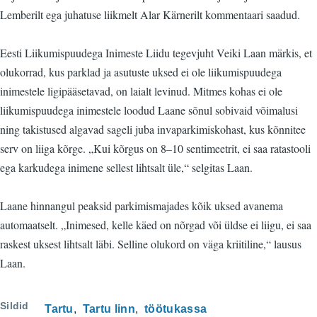
Lemberilt ega juhatuse liikmelt Alar Kärnerilt kommentaari saadud.
Eesti Liikumispuudega Inimeste Liidu tegevjuht Veiki Laan märkis, et
olukorrad, kus parklad ja asutuste uksed ei ole liikumispuudega
inimestele ligipääsetavad, on laialt levinud. Mitmes kohas ei ole
liikumispuudega inimestele loodud Laane sõnul sobivaid võimalusi
ning takistused algavad sageli juba invaparkimiskohast, kus kõnnitee
serv on liiga kõrge. „Kui kõrgus on 8–10 sentimeetrit, ei saa ratastooli
ega karkudega inimene sellest lihtsalt üle,“ selgitas Laan.
Laane hinnangul peaksid parkimismajades kõik uksed avanema
automaatselt. „Inimesed, kelle käed on nõrgad või üldse ei liigu, ei saa
raskest uksest lihtsalt läbi. Selline olukord on väga kriitiline,“ lausus
Laan.
Sildid
Tartu
Tartu linn
töötukassa