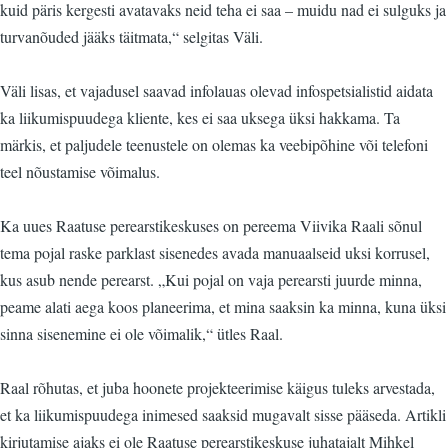
kuid päris kergesti avatavaks neid teha ei saa – muidu nad ei sulguks ja
turvanõuded jääks täitmata,“ selgitas Väli.
Väli lisas, et vajadusel saavad infolauas olevad infospetsialistid aidata
ka liikumispuudega kliente, kes ei saa uksega üksi hakkama. Ta
märkis, et paljudele teenustele on olemas ka veebipõhine või telefoni
teel nõustamise võimalus.
Ka uues Raatuse perearstikeskuses on pereema Viivika Raali sõnul
tema pojal raske parklast sisenedes avada manuaalseid uksi korrusel,
kus asub nende perearst. „Kui pojal on vaja perearsti juurde minna,
peame alati aega koos planeerima, et mina saaksin ka minna, kuna üksi
sinna sisenemine ei ole võimalik,“ ütles Raal.
Raal rõhutas, et juba hoonete projekteerimise käigus tuleks arvestada,
et ka liikumispuudega inimesed saaksid mugavalt sisse pääseda. Artikli
kirjutamise ajaks ei ole Raatuse perearstikeskuse juhatajalt Mihkel