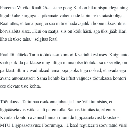
Pereema Viivika Raali 26-aastane poeg Karl on liikumispuudega ning
liigub kahe karguga ja pikemate vahemaade läbimiseks ratastooliga.
Raal ütles, et tema poeg ei saa mitme hädavajaliku hoone uksest ilma
kõrvalabita sisse. „Kui on saatja, siis on kõik hästi, aga üksi jääb Karl
lihtsalt ukse taha,“ selgitas Raal.
Raal tõi näiteks Tartu töötukassa kontori Kvartali keskuses. Kuigi auto
saab parkida parklasse ning liftiga minna otse töötukassa ukse ette, on
parklast liftini viivad uksed tema poja jaoks liiga rasked, et avada ega
avane automaatselt. Sama kehtib ka liftist väljudes töötukassa kontori
ees olevate uste kohta.
Töötukassa Tartumaa osakonnajuhataja Jane Väli tunnistas, et
ligipääsetavus võiks alati parem olla. Samas kinnitas ta, et enne
Kvartali kontori avamist hinnati ruumide ligipääsetavust koostöös
MTÜ Ligipääsetavuse Foorumiga. „Uksed reguleeriti soovitatud viisil,