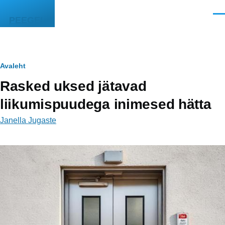
Liigu edasi põhisisu juurde
Men
PEEGEL
Leivapuru
Avaleht
Rasked uksed jätavad
liikumispuudega inimesed hätta
Janella Jugaste