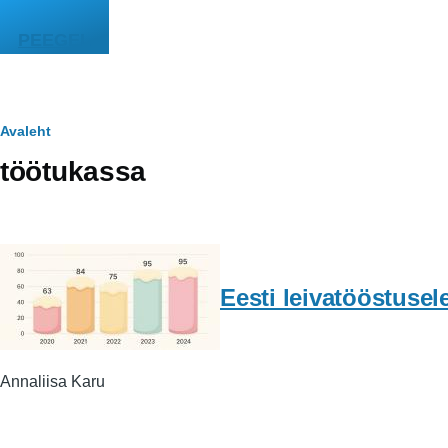
Liigu edasi põhisisu juurde
PEEGEL
Leivapuru
Avaleht
töötukassa
Eesti leivatööstusel
Annaliisa Karu