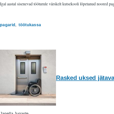
Igal aastal sisenevad tööturule värskelt kutsekooli lõpetanud noored pag
pagarid
töötukassa
Rasked uksed jätava
Janella Jugaste