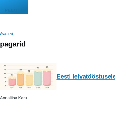
Liigu edasi põhisisu juurde
PEEGEL
Leivapuru
Avaleht
pagarid
Eesti leivatööstusel
Annaliisa Karu