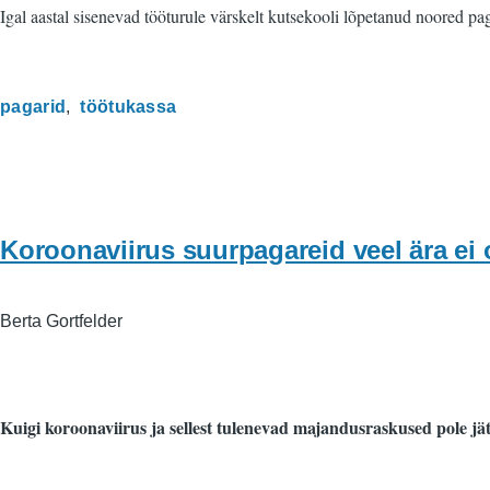
Igal aastal sisenevad tööturule värskelt kutsekooli lõpetanud noored pag
pagarid
töötukassa
Koroonaviirus suurpagareid veel ära ei
Berta Gortfelder
Kuigi koroonaviirus ja sellest tulenevad majandusraskused pole jät