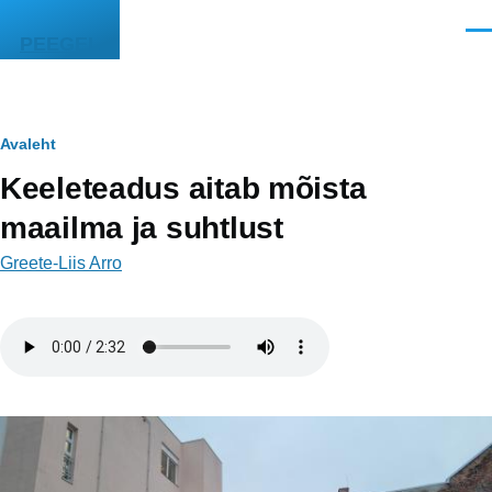
Liigu edasi põhisisu juurde
Men
PEEGEL
Leivapuru
Avaleht
Keeleteadus aitab mõista
maailma ja suhtlust
Greete-Liis Arro
Helifail