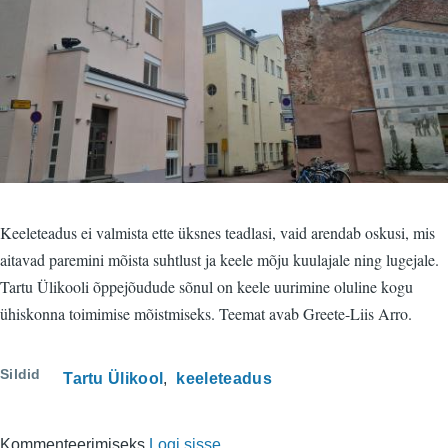
Keeleteadus ei valmista ette üksnes teadlasi, vaid arendab oskusi, mis
aitavad paremini mõista suhtlust ja keele mõju kuulajale ning lugejale.
Tartu Ülikooli õppejõudude sõnul on keele uurimine oluline kogu
ühiskonna toimimise mõistmiseks. Teemat avab Greete-Liis Arro.
Sildid
Tartu Ülikool
keeleteadus
Kommenteerimiseks
Logi sisse