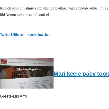
Keeleteadus ei valmista ette üksnes teadlasi, vaid arendab oskusi, mis 
ühiskonna toimimise mõistmiseks.
Tartu Ülikool
keeleteadus
Mari keele päev too
Greete-Liis Arro