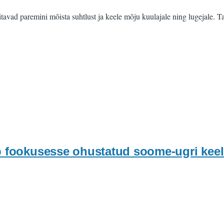
aitavad paremini mõista suhtlust ja keele mõju kuulajale ning lugejale.
b fookusesse ohustatud soome-ugri kee