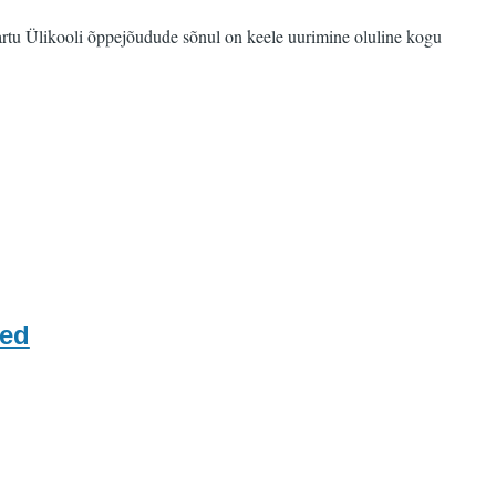
 Tartu Ülikooli õppejõudude sõnul on keele uurimine oluline kogu
led