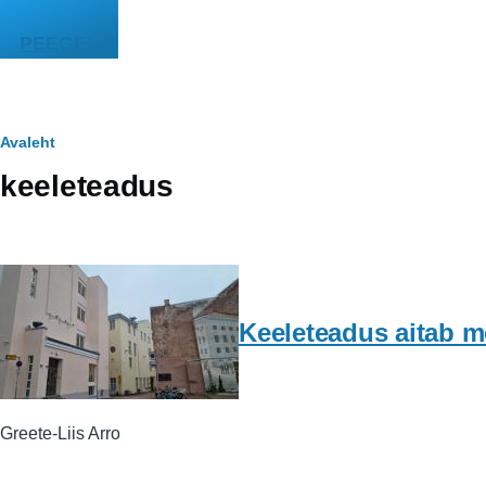
Liigu edasi põhisisu juurde
PEEGEL
Leivapuru
Avaleht
keeleteadus
Keeleteadus aitab m
Greete-Liis Arro