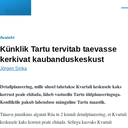
Liigu edasi põhisisu juurde
Men
PEEGEL
Leivapuru
Avaleht
Künklik Tartu tervitab taevasse
kerkivat kaubanduskeskust
Jörgen Sinka
Detailplaneering, mille alusel tahetakse Kvartali keskusele kaks
korrust peale ehitada, läheb vastuollu Tartu üldplaneeringuga.
Konfliktile pakub lahenduse mänguline Tartu maastik.
Tänavu juunikuus algatati Riia tn 2 krundi detailplaneering, et Kvartali
keskusele kaks korrust peale ehitada. Sellega kasvaks Kvartali