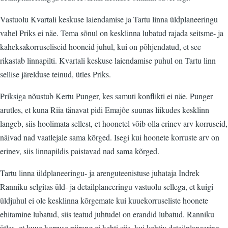
Vastuolu Kvartali keskuse laiendamise ja Tartu linna üldplaneeringu
vahel Priks ei näe. Tema sõnul on kesklinna lubatud rajada seitsme- ja
kaheksakorruseliseid hooneid juhul, kui on põhjendatud, et see
rikastab linnapilti. Kvartali keskuse laiendamise puhul on Tartu linn
sellise järelduse teinud, ütles Priks.
Priksiga nõustub Kertu Punger, kes samuti konflikti ei näe. Punger
arutles, et kuna Riia tänavat pidi Emajõe suunas liikudes kesklinn
langeb, siis hoolimata sellest, et hoonetel võib olla erinev arv korruseid,
näivad nad vaatlejale sama kõrged. Isegi kui hoonete korruste arv on
erinev, siis linnapildis paistavad nad sama kõrged.
Tartu linna üldplaneeringu- ja arenguteenistuse juhataja Indrek
Ranniku selgitas üld- ja detailplaneeringu vastuolu sellega, et kuigi
üldjuhul ei ole kesklinna kõrgemate kui kuuekorruseliste hoonete
ehitamine lubatud, siis teatud juhtudel on erandid lubatud. Ranniku
ütles, et kuue korruse piirang ei kehti siis, kui kehtiv detailplaneering