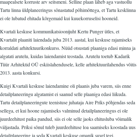
maapealsete korruste arv seitsmeni. Selline plaan läheb aga vastuollu
Tartu linna üldplaneeringus sõnastatud põhimõttega, et Tartu kesklinna
ei ole lubatud ehitada kõrgemaid kui kuuekorruselisi hooneid.
Kvartali keskuse kommunikatsioonijuht Kertu Punger ütles, et
Kvartalit plaaniti laiendada juba 2013. aastal, kui keskuse rajamiseks
korraldati arhitektuurikonkurss. Nüüd otsustati plaaniga edasi minna ja
algatati arutelu, kuidas laiendamist teostada. Arutelu toetub Kadarik
Tüür Arhitektid OÜ eskiislahendusele, kelle arhitektuurilahendus võitis
2013. aasta konkursi.
Kuigi Kvartali keskuse laiendamine oli plaanis juba varem, siis enne
detailplaneeringu algatamist ei saanud selle plaaniga edasi liikuda.
Tartu detailplaneeringute teenistuse juhataja Aire Priks põhjendas seda
sellega, et kui hoone rajamiseks valminud detailplaneeringus ei ole
juurdeehitust paika pandud, siis ei ole selle jaoks ehitusluba võimalik
väljastada. Priksi sõnul tuleb juurdeehituse loa saamiseks koostada uus
detailplaneering ja seda Kvartali keskuse omanik suvel tegi.