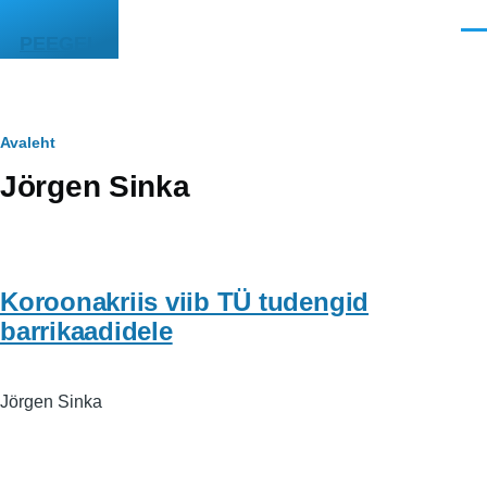
Liigu edasi põhisisu juurde
Men
PEEGEL
Leivapuru
Avaleht
Jörgen Sinka
Koroonakriis viib TÜ tudengid
barrikaadidele
Jörgen Sinka