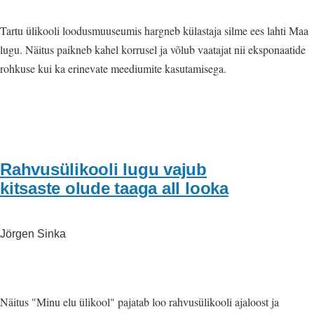
Tartu ülikooli loodusmuuseumis hargneb külastaja silme ees lahti Maa
lugu. Näitus paikneb kahel korrusel ja võlub vaatajat nii eksponaatide
rohkuse kui ka erinevate meediumite kasutamisega.
Rahvusülikooli lugu vajub
kitsaste olude taaga all looka
Jörgen Sinka
Näitus "Minu elu ülikool" pajatab loo rahvusülikooli ajaloost ja