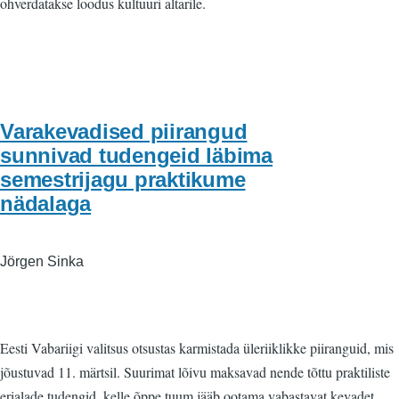
ohverdatakse loodus kultuuri altarile.
Varakevadised piirangud
sunnivad tudengeid läbima
semestrijagu praktikume
nädalaga
Jörgen Sinka
Eesti Vabariigi valitsus otsustas karmistada üleriiklikke piiranguid, mis
jõustuvad 11. märtsil. Suurimat lõivu maksavad nende tõttu praktiliste
erialade tudengid, kelle õppe tuum jääb ootama vabastavat kevadet.