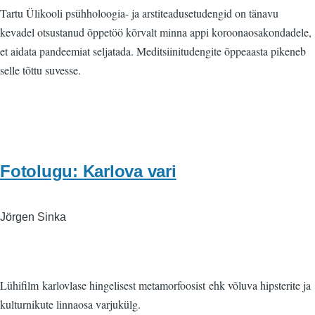
Tartu Ülikooli psühholoogia- ja arstiteadusetudengid on tänavu
kevadel otsustanud õppetöö kõrvalt minna appi koroonaosakondadele,
et aidata pandeemiat seljatada. Meditsiinitudengite õppeaasta pikeneb
selle tõttu suvesse.
Fotolugu: Karlova vari
Jörgen Sinka
Lühifilm karlovlase hingelisest metamorfoosist ehk võluva hipsterite ja
kulturnikute linnaosa varjukülg.