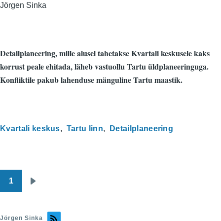
Jörgen Sinka
Detailplaneering, mille alusel tahetakse Kvartali keskusele kaks
korrust peale ehitada, läheb vastuollu Tartu üldplaneeringuga.
Konfliktile pakub lahenduse mänguline Tartu maastik.
Kvartali keskus
Tartu linn
Detailplaneering
1
Pagination
Järgmine
leht
Jörgen Sinka