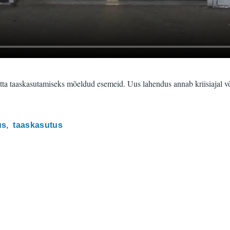
a taaskasutamiseks mõeldud esemeid. Uus lahendus annab kriisiajal või
us
taaskasutus