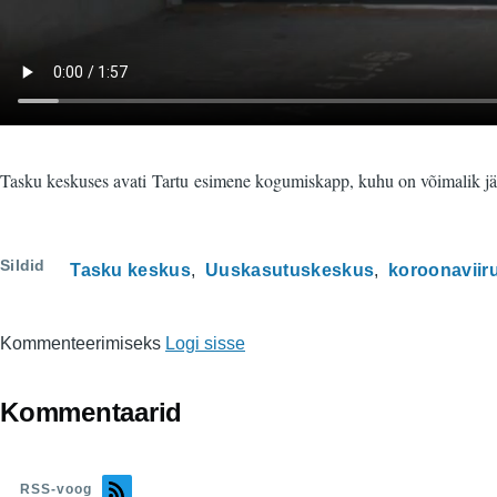
Tasku keskuses avati Tartu esimene kogumiskapp, kuhu on võimalik jätt
Sildid
Tasku keskus
Uuskasutuskeskus
koroonaviir
Kommenteerimiseks
Logi sisse
Kommentaarid
RSS-voog