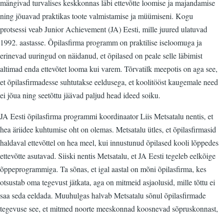
mängivad turvalises keskkonnas läbi ettevõtte loomise ja majandamise
ning jõuavad praktikas toote valmistamise ja müümiseni. Kogu
protsessi veab Junior Achievement (JA) Eesti, mille juured ulatuvad
1992. aastasse. Õpilasfirma programm on praktilise iseloomuga ja
erinevad uuringud on näidanud, et õpilased on peale selle läbimist
altimad enda ettevõtet looma kui varem. Tõrvatilk meepotis on aga see,
et õpilasfirmadesse suhtutakse eeldusega, et koolitööst kaugemale need
ei jõua ning seetõttu jäävad paljud head ideed soiku.
JA Eesti õpilasfirma programmi koordinaator Liis Metsatalu nentis, et
hea äriidee kuhtumise oht on olemas. Metsatalu ütles, et õpilasfirmasid
haldaval ettevõttel on hea meel, kui innustunud õpilased kooli lõppedes
ettevõtte asutavad. Siiski nentis Metsatalu, et JA Eesti tegeleb eelkõige
õppeprogrammiga. Ta sõnas, et igal aastal on mõni õpilasfirma, kes
otsustab oma tegevust jätkata, aga on mitmeid asjaolusid, mille tõttu ei
saa seda eeldada. Muuhulgas halvab Metsatalu sõnul õpilasfirmade
tegevuse see, et mitmed noorte meeskonnad koosnevad sõpruskonnast,