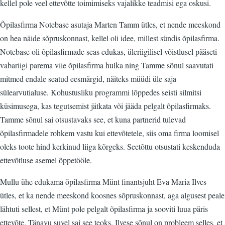
kellel pole veel ettevõtte toimimiseks vajalikke teadmisi ega oskusi.
Õpilasfirma Notebase asutaja Marten Tamm ütles, et nende meeskond
on hea näide sõpruskonnast, kellel oli idee, millest sündis õpilasfirma.
Notebase oli õpilasfirmade seas edukas, üleriigilisel võistlusel pääseti
vabariigi parema viie õpilasfirma hulka ning Tamme sõnul saavutati
mitmed endale seatud eesmärgid, näiteks müüdi üle saja
sülearvutialuse. Kohustusliku programmi lõppedes seisti silmitsi
küsimusega, kas tegutsemist jätkata või jääda pelgalt õpilasfirmaks.
Tamme sõnul sai otsustavaks see, et kuna partnerid tulevad
õpilasfirmadele rohkem vastu kui ettevõtetele, siis oma firma loomisel
oleks toote hind kerkinud liiga kõrgeks. Seetõttu otsustati keskenduda
ettevõtluse asemel õppetööle.
Mullu ühe edukama õpilasfirma Münt finantsjuht Eva Maria Ilves
ütles, et ka nende meeskond koosnes sõpruskonnast, aga algusest peale
lähtuti sellest, et Münt pole pelgalt õpilasfirma ja sooviti luua päris
ettevõte. Tänavu suvel sai see teoks. Ilvese sõnul on probleem selles, et