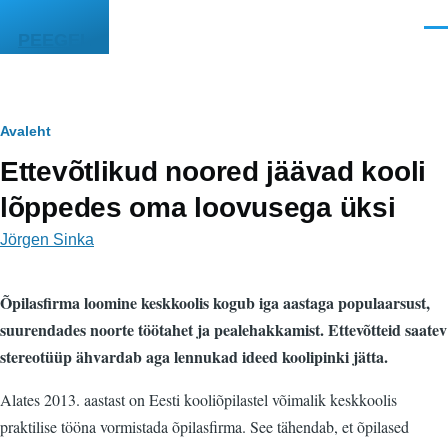
Liigu edasi põhisisu juurde
Men
PEEGEL
Leivapuru
Avaleht
Ettevõtlikud noored jäävad kooli
lõppedes oma loovusega üksi
Jörgen Sinka
Õpilasfirma loomine keskkoolis kogub iga aastaga populaarsust,
suurendades noorte töötahet ja pealehakkamist. Ettevõtteid saatev
stereotüüp ähvardab aga lennukad ideed koolipinki jätta.
Alates 2013. aastast on Eesti kooliõpilastel võimalik keskkoolis
praktilise tööna vormistada õpilasfirma. See tähendab, et õpilased