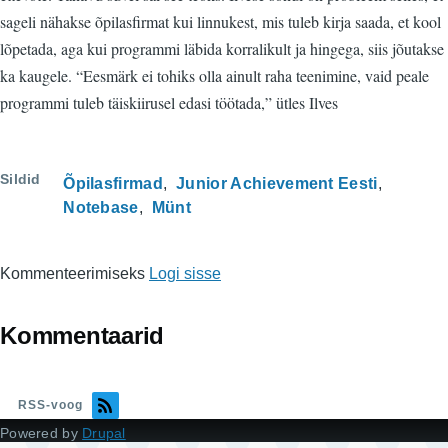
sageli nähakse õpilasfirmat kui linnukest, mis tuleb kirja saada, et kool
lõpetada, aga kui programmi läbida korralikult ja hingega, siis jõutakse
ka kaugele. “Eesmärk ei tohiks olla ainult raha teenimine, vaid peale
programmi tuleb täiskiirusel edasi töötada,” ütles Ilves
Sildid
Õpilasfirmad
Junior Achievement Eesti
Notebase
Münt
Kommenteerimiseks
Logi sisse
Kommentaarid
RSS-voog
Powered by
Drupal