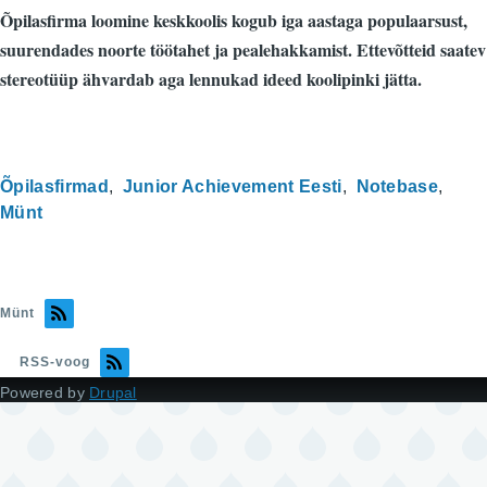
Õpilasfirma loomine keskkoolis kogub iga aastaga populaarsust,
suurendades noorte töötahet ja pealehakkamist. Ettevõtteid saatev
stereotüüp ähvardab aga lennukad ideed koolipinki jätta.
Õpilasfirmad
Junior Achievement Eesti
Notebase
Münt
Münt
RSS-voog
Powered by
Drupal