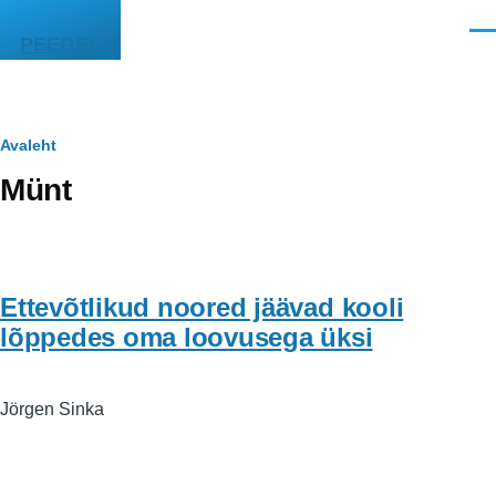
Liigu edasi põhisisu juurde
Men
PEEGEL
Leivapuru
Avaleht
Münt
Ettevõtlikud noored jäävad kooli
lõppedes oma loovusega üksi
Jörgen Sinka