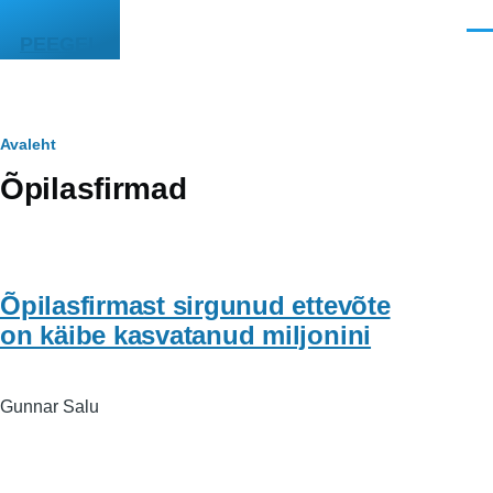
Liigu edasi põhisisu juurde
Men
PEEGEL
Leivapuru
Avaleht
Õpilasfirmad
Õpilasfirmast sirgunud ettevõte
on käibe kasvatanud miljonini
Gunnar Salu