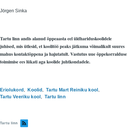
Jörgen Sinka
Tartu linn andis alanud õppeaasta eel üldhariduskoolidele
juhised, mis ütlesid, et koolitöö peaks jätkuma võimalikult suures
mahus kontaktõppena ja hajutatult. Vastutus uue õppekorralduse
toimimise ees lükati aga koolide juhtkondadele.
Eriolukord
Koolid
Tartu Mart Reiniku kool
Tartu Veeriku kool
Tartu linn
Tartu linn