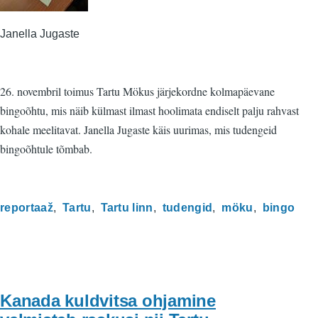
Janella Jugaste
26. novembril toimus Tartu Mökus järjekordne kolmapäevane
bingoõhtu, mis näib külmast ilmast hoolimata endiselt palju rahvast
kohale meelitavat. Janella Jugaste käis uurimas, mis tudengeid
bingoõhtule tõmbab.
reportaaž
Tartu
Tartu linn
tudengid
möku
bingo
Kanada kuldvitsa ohjamine