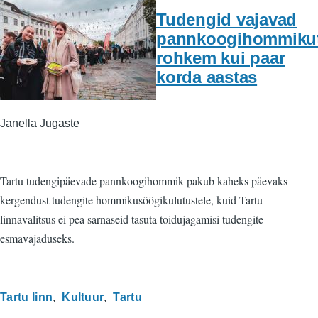
Tudengid vajavad
pannkoogihommiku
rohkem kui paar
korda aastas
Janella Jugaste
Tartu tudengipäevade pannkoogihommik pakub kaheks päevaks
kergendust tudengite hommikusöögikulutustele, kuid Tartu
linnavalitsus ei pea sarnaseid tasuta toidujagamisi tudengite
esmavajaduseks.
Tartu linn
Kultuur
Tartu