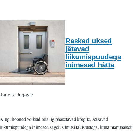
Rasked uksed
jätavad
liikumispuudega
inimesed hätta
Janella Jugaste
Kuigi hooned võiksid olla ligipääsetavad kõigile, seisavad
liikumispuudega inimesed sageli silmitsi takistustega, kuna manuaalselt