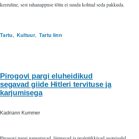
keeruline, sest rahanappuse tõttu ei suuda kohtad seda pakkuda.
Tartu
Kultuur
Tartu linn
Pirogovi pargi eluheidikud
segavad giide Hitleri tervituse ja
karjumisega
Kadriann Kummer
Pirogovi pargi napsutavad, lärmavad ja pealetükkivad asotsiaalid