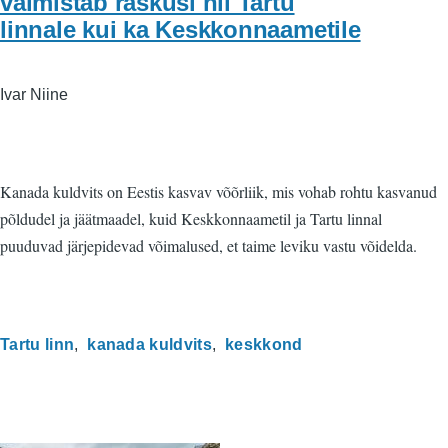
valmistab raskusi nii Tartu
linnale kui ka Keskkonnaametile
Ivar Niine
Kanada kuldvits on Eestis kasvav võõrliik, mis vohab rohtu kasvanud
põldudel ja jäätmaadel, kuid Keskkonnaametil ja Tartu linnal
puuduvad järjepidevad võimalused, et taime leviku vastu võidelda.
Tartu linn
kanada kuldvits
keskkond