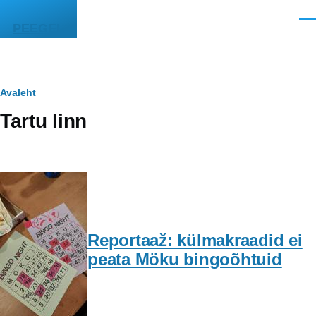
Liigu edasi põhisisu juurde
Men
PEEGEL
Leivapuru
Avaleht
Tartu linn
Reportaaž: külmakraadid ei
peata Möku bingoõhtuid