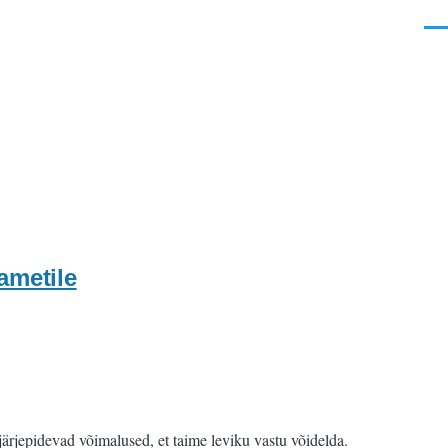
Men
ametile
ärjepidevad võimalused, et taime leviku vastu võidelda.