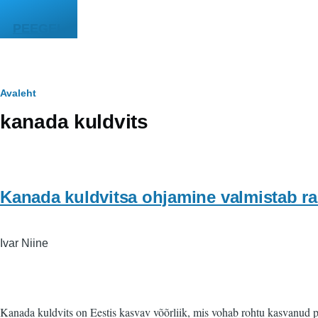
Liigu edasi põhisisu juurde
PEEGEL
Leivapuru
Avaleht
kanada kuldvits
Kanada kuldvitsa ohjamine valmistab ras
Ivar Niine
Kanada kuldvits on Eestis kasvav võõrliik, mis vohab rohtu kasvanud p