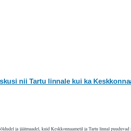
kusi nii Tartu linnale kui ka Keskkonna
õldudel ja jäätmaadel, kuid Keskkonnaametil ja Tartu linnal puuduvad j