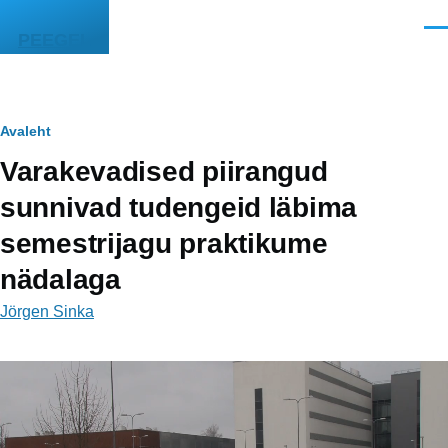
Liigu edasi põhisisu juurde
Men
PEEGEL
Leivapuru
Avaleht
Varakevadised piirangud
sunnivad tudengeid läbima
semestrijagu praktikume
nädalaga
Jörgen Sinka
Video
fail