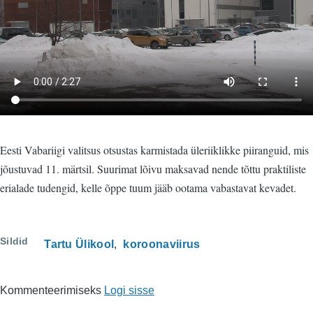
Eesti Vabariigi valitsus otsustas karmistada üleriiklikke piiranguid, mis
jõustuvad 11. märtsil. Suurimat lõivu maksavad nende tõttu praktiliste
erialade tudengid, kelle õppe tuum jääb ootama vabastavat kevadet.
Sildid
Tartu Ülikool
koroonaviirus
Kommenteerimiseks
Logi sisse