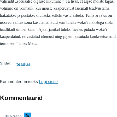
väljendit „sotsiaalse õigluse liikumine“. Ta lisas, et algse mõiste tagasi
võtmine on võimalik, kui mõiste kaaperdatust laiemalt teadvustama
hakatakse ja peetakse oluliseks sellele vastu astuda. Tema arvates on
noored valmis sõna kasutama, kuid seni tuleks woke’i mõistega siiski
teadlikult ümber käia. „Ajakirjanikel tuleks meeles pidada woke’i
kaaperdatud, relvastatud olemust ning pigem kasutada konkreetsemaid
termineid,“ ütles Mets.
Sildid
teadus
Kommenteerimiseks
Logi sisse
Kommentaarid
RSS-voog