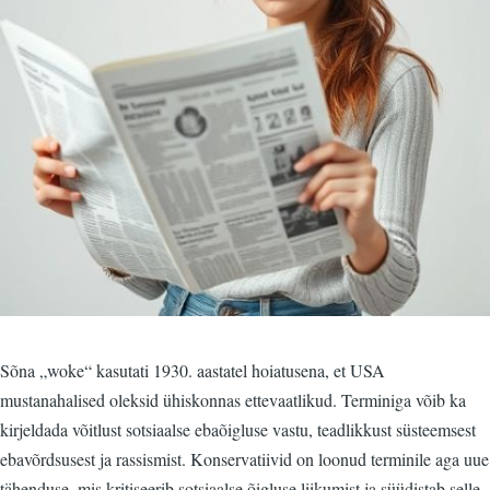
Sõna „woke“ kasutati 1930. aastatel hoiatusena, et USA
mustanahalised oleksid ühiskonnas ettevaatlikud. Terminiga võib ka
kirjeldada võitlust sotsiaalse ebaõigluse vastu, teadlikkust süsteemsest
ebavõrdsusest ja rassismist. Konservatiivid on loonud terminile aga uue
tähenduse, mis kritiseerib sotsiaalse õigluse liikumist ja süüdistab selle