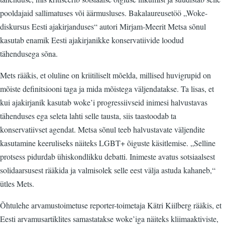
pooldajaid sallimatuses või äärmusluses. Bakalaureusetöö „Woke-
diskursus Eesti ajakirjanduses“ autori Mirjam-Meerit Metsa sõnul
kasutab enamik Eesti ajakirjanikke konservatiivide loodud
tähendusega sõna.
Mets rääkis, et oluline on kriitiliselt mõelda, millised huvigrupid on
mõiste definitsiooni taga ja mida mõistega väljendatakse. Ta lisas, et
kui ajakirjanik kasutab woke’i progressiivseid inimesi halvustavas
tähenduses ega seleta lahti selle tausta, siis taastoodab ta
konservatiivset agendat. Metsa sõnul teeb halvustavate väljendite
kasutamine keeruliseks näiteks LGBT+ õiguste käsitlemise. „Selline
protsess pidurdab ühiskondlikku debatti. Inimeste avatus sotsiaalsest
solidaarsusest rääkida ja valmisolek selle eest välja astuda kahaneb,“
ütles Mets.
Õhtulehe arvamustoimetuse reporter-toimetaja Kätri Kiilberg rääkis, et
Eesti arvamusartiklites samastatakse woke’iga näiteks kliimaaktiviste,