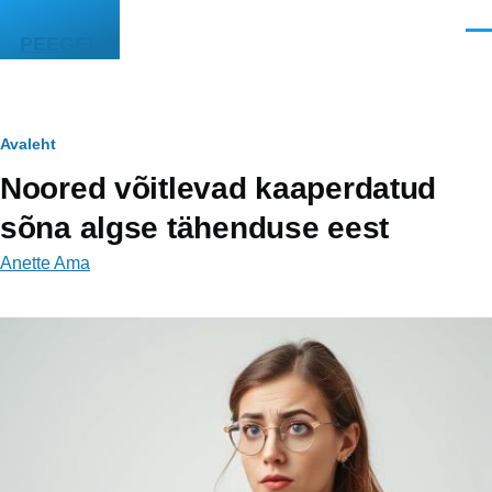
Liigu edasi põhisisu juurde
Men
PEEGEL
Leivapuru
Avaleht
Noored võitlevad kaaperdatud
sõna algse tähenduse eest
Anette Ama
Image