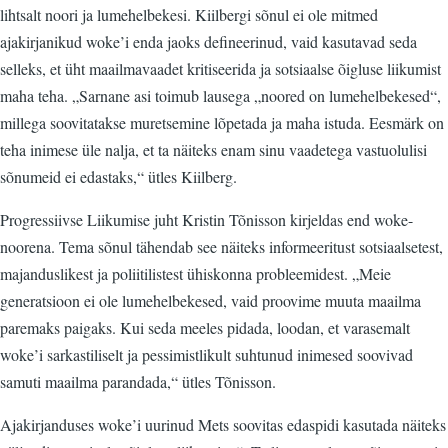
lihtsalt noori ja lumehelbekesi. Kiilbergi sõnul ei ole mitmed
ajakirjanikud woke’i enda jaoks defineerinud, vaid kasutavad seda
selleks, et üht maailmavaadet kritiseerida ja sotsiaalse õigluse liikumist
maha teha. „Sarnane asi toimub lausega „noored on lumehelbekesed“,
millega soovitatakse muretsemine lõpetada ja maha istuda. Eesmärk on
teha inimese üle nalja, et ta näiteks enam sinu vaadetega vastuolulisi
sõnumeid ei edastaks,“ ütles Kiilberg.
Progressiivse Liikumise juht Kristin Tõnisson kirjeldas end woke-
noorena. Tema sõnul tähendab see näiteks informeeritust sotsiaalsetest,
majanduslikest ja poliitilistest ühiskonna probleemidest. „Meie
generatsioon ei ole lumehelbekesed, vaid proovime muuta maailma
paremaks paigaks. Kui seda meeles pidada, loodan, et varasemalt
woke’i sarkastiliselt ja pessimistlikult suhtunud inimesed soovivad
samuti maailma parandada,“ ütles Tõnisson.
Ajakirjanduses woke’i uurinud Mets soovitas edaspidi kasutada näiteks