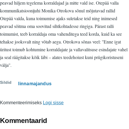
peavad hiljem tegelema korraldajad ja mitte vald ise. Otepää valla
kommunikatsioonijuhi Monika Otrokova sõnul mõjutavad rallid
Otepää valda, kuna toimumise ajaks suletakse teid ning inimesed
peavad sõitma oma soovitud sihtkohtadesse ringiga. Pärast ralli
toimumist, teeb korraldaja oma vahenditega teed korda, kuid ka see
tehakse jooksvalt ning võtab aega. Otrokova sõnas veel: ''Enne igat
üritust toimub kohtumine korraldajate ja vallavalitsuse esindajate vahel
ja seal räägitakse kõik läbi – alates teedehoiust kuni prügikoristuseni
välja''.
Sildid
linnamajandus
Kommenteerimiseks
Logi sisse
Kommentaarid