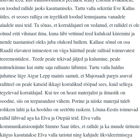
on loodud rallide jaoks kasutamiseks. Tartu valla sekretär Eve Kallas
ütles, et seoses ralliga on tegelikult loodud lennujaama vanadele
aladele uusi teid. Ta sõnas, et korraldajatel on vedanud, et rallidel ei ole
olnud eriti vihmast ilma, kuna läbi vettinud teed kuluksid kiiremini ja
nende taastamisel oleks juba olukord hullem. Kallase sõnul on osa
Raadil elavatest inimestest on väga häiritud peale rallisid toimuvatest
teeremontidest.. Teede peale tekivad jäljed ja kulumine, peale
mitmekümne kui mitte saja ralliauto läbimist. Tartu valla haldus
juhatuse liige Aigar Lepp mainis samuti, et Majoraadi pargis asuval
ralliteel on peale katseid ikkagi korralikud rööpad sees, kuid sellega
tegelevad korraldajad. Kui tee on heast materjalist ja ilmastik on
soodne, siis on teeparandust vähem. Porine ja niiske materjal tuleb
rohkem lahti ja ka hooldus on seetõttu raskem. Lõuna-Eestis toimuvad
rallid läbivad aga ka Elva ja Otepää teid. Elva valla
kommunikatsioonijuht Simmo Saar ütles, et rallide ja ka muude ürituste
käigus kasutatakse Elva valla taristut ning kahjude likvideerimisega