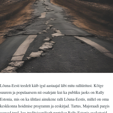
Lõuna-Eesti teedelt käib igal aastaajal läbi mitu ralliüritust. Kõige
suurem ja populaarsem nii osalejate kui ka publiku jaoks on Rally
Estonia, mis on ka ühtlasi ainukene ralli Lõuna-Eestis, millel on oma
keskkonna hoidmise programm ja eeskirjad. Tartus, Majoraadi pargis
asuvad teed, kus traditsiooniliselt peetakse Rally Estonia avakatseid,