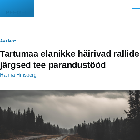
Liigu edasi põhisisu juurde
Men
PEEGEL
Leivapuru
Avaleht
Tartumaa elanikke häirivad rallide
järgsed tee parandustööd
Hanna Hinsberg
Image