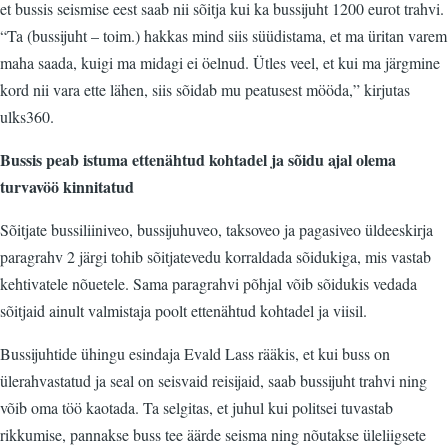
et bussis seismise eest saab nii sõitja kui ka bussijuht 1200 eurot trahvi.
“Ta (bussijuht – toim.) hakkas mind siis süüdistama, et ma üritan varem
maha saada, kuigi ma midagi ei öelnud. Ütles veel, et kui ma järgmine
kord nii vara ette lähen, siis sõidab mu peatusest mööda,” kirjutas
ulks360.
Bussis peab istuma ettenähtud kohtadel ja sõidu ajal olema
turvavöö kinnitatud
Sõitjate bussiliiniveo, bussijuhuveo, taksoveo ja pagasiveo üldeeskirja
paragrahv 2 järgi tohib sõitjatevedu korraldada sõidukiga, mis vastab
kehtivatele nõuetele. Sama paragrahvi põhjal võib sõidukis vedada
sõitjaid ainult valmistaja poolt ettenähtud kohtadel ja viisil.
Bussijuhtide ühingu esindaja Evald Lass rääkis, et kui buss on
ülerahvastatud ja seal on seisvaid reisijaid, saab bussijuht trahvi ning
võib oma töö kaotada. Ta selgitas, et juhul kui politsei tuvastab
rikkumise, pannakse buss tee äärde seisma ning nõutakse üleliigsete