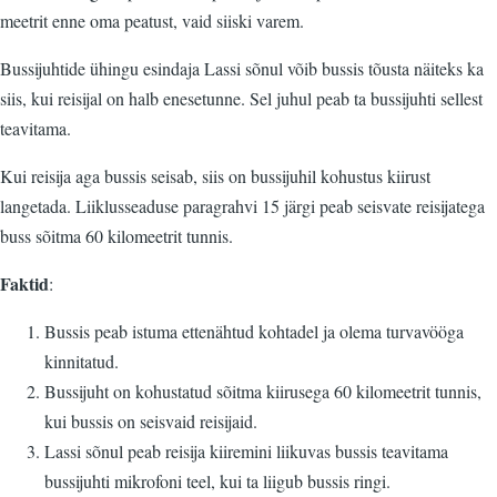
meetrit enne oma peatust, vaid siiski varem.
Bussijuhtide ühingu esindaja Lassi sõnul võib bussis tõusta näiteks ka
siis, kui reisijal on halb enesetunne. Sel juhul peab ta bussijuhti sellest
teavitama.
Kui reisija aga bussis seisab, siis on bussijuhil kohustus kiirust
langetada. Liiklusseaduse paragrahvi 15 järgi peab seisvate reisijatega
buss sõitma 60 kilomeetrit tunnis.
Faktid
:
Bussis peab istuma ettenähtud kohtadel ja olema turvavööga
kinnitatud.
Bussijuht on kohustatud sõitma kiirusega 60 kilomeetrit tunnis,
kui bussis on seisvaid reisijaid.
Lassi sõnul peab reisija kiiremini liikuvas bussis teavitama
bussijuhti mikrofoni teel, kui ta liigub bussis ringi.