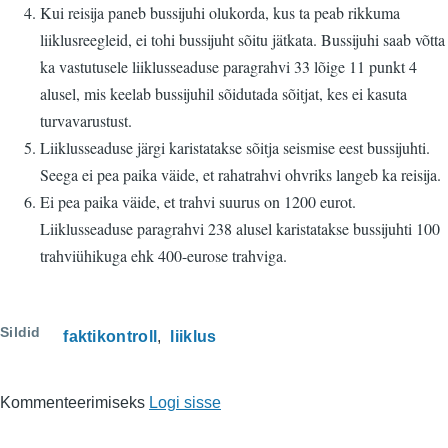
Kui reisija paneb bussijuhi olukorda, kus ta peab rikkuma
liiklusreegleid, ei tohi bussijuht sõitu jätkata. Bussijuhi saab võtta
ka vastutusele liiklusseaduse paragrahvi 33 lõige 11 punkt 4
alusel, mis keelab bussijuhil sõidutada sõitjat, kes ei kasuta
turvavarustust.
Liiklusseaduse järgi karistatakse sõitja seismise eest bussijuhti.
Seega ei pea paika väide, et rahatrahvi ohvriks langeb ka reisija.
Ei pea paika väide, et trahvi suurus on 1200 eurot.
Liiklusseaduse paragrahvi 238 alusel karistatakse bussijuhti 100
trahviühikuga ehk 400-eurose trahviga.
Sildid
faktikontroll
liiklus
Kommenteerimiseks
Logi sisse