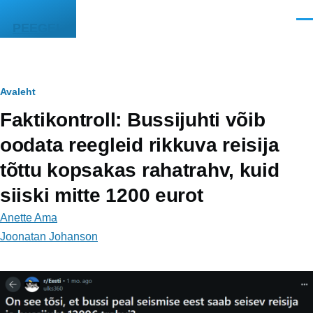
Liigu edasi põhisisu juurde
Men
PEEGEL
Leivapuru
Avaleht
Faktikontroll: Bussijuhti võib
oodata reegleid rikkuva reisija
tõttu kopsakas rahatrahv, kuid
siiski mitte 1200 eurot
Anette Ama
Joonatan Johanson
Image