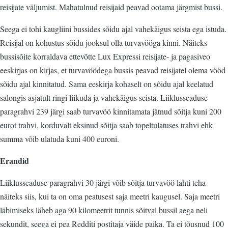
reisijate väljumist. Mahatulnud reisijaid peavad ootama järgmist bussi.
Seega ei tohi kaugliini bussides sõidu ajal vahekäigus seista ega istuda.
Reisijal on kohustus sõidu jooksul olla turvavööga kinni. Näiteks
bussisõite korraldava ettevõtte Lux Expressi reisijate- ja pagasiveo
eeskirjas on kirjas, et turvavöödega bussis peavad reisijatel olema vööd
sõidu ajal kinnitatud. Sama eeskirja kohaselt on sõidu ajal keelatud
salongis asjatult ringi liikuda ja vahekäigus seista. Liiklusseaduse
paragrahvi 239 järgi saab turvavöö kinnitamata jätnud sõitja kuni 200
eurot trahvi, korduvalt eksinud sõitja saab topeltulatuses trahvi ehk
summa võib ulatuda kuni 400 euroni.
Erandid
Liiklusseaduse paragrahvi 30 järgi võib sõitja turvavöö lahti teha
näiteks siis, kui ta on oma peatusest saja meetri kaugusel. Saja meetri
läbimiseks läheb aga 90 kilomeetrit tunnis sõitval bussil aega neli
sekundit, seega ei pea Redditi postitaja väide paika. Ta ei tõusnud 100