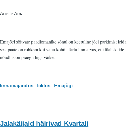
Anette Ama
Emajõel sõitvate paadiomanike sõnul on keeruline jõel parkimist leida,
sest paate on rohkem kui vabu kohti. Tartu linn arvas, et külaliskaide
nõudlus on praegu liiga väike.
linnamajandus
liiklus
Emajõgi
Jalakäijaid häirivad Kvartali