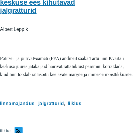
keskuse ees kihutavad
jalgratturid
Albert Leppik
Politsei- ja piirivalveameti (PPA) andmeil saaks Tartu linn Kvartali
keskuse juures jalakäijaid häirivat rattaliiklust paremini korraldada,
kuid linn loodab rattasõitu keelavale märgile ja inimeste mõistlikkusele.
linnamajandus
jalgratturid
liiklus
liiklus