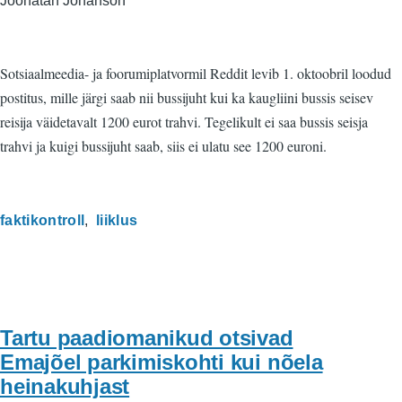
Joonatan Johanson
Sotsiaalmeedia- ja foorumiplatvormil Reddit levib 1. oktoobril loodud
postitus, mille järgi saab nii bussijuht kui ka kaugliini bussis seisev
reisija väidetavalt 1200 eurot trahvi. Tegelikult ei saa bussis seisja
trahvi ja kuigi bussijuht saab, siis ei ulatu see 1200 euroni.
faktikontroll
liiklus
Tartu paadiomanikud otsivad
Emajõel parkimiskohti kui nõela
heinakuhjast