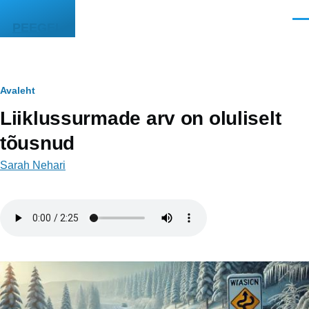
Liigu edasi põhisisu juurde
Men
PEEGEL
Leivapuru
Avaleht
Liiklussurmade arv on oluliselt
tõusnud
Sarah Nehari
Helifail