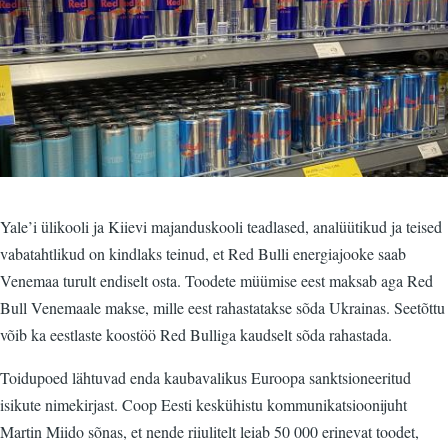
Yale’i ülikooli ja Kiievi majanduskooli teadlased, analüütikud ja teised
vabatahtlikud on kindlaks teinud, et Red Bulli energiajooke saab
Venemaa turult endiselt osta. Toodete müümise eest maksab aga Red
Bull Venemaale makse, mille eest rahastatakse sõda Ukrainas. Seetõttu
võib ka eestlaste koostöö Red Bulliga kaudselt sõda rahastada.
Toidupoed lähtuvad enda kaubavalikus Euroopa sanktsioneeritud
isikute nimekirjast. Coop Eesti keskühistu kommunikatsioonijuht
Martin Miido sõnas, et nende riiulitelt leiab 50 000 erinevat toodet,