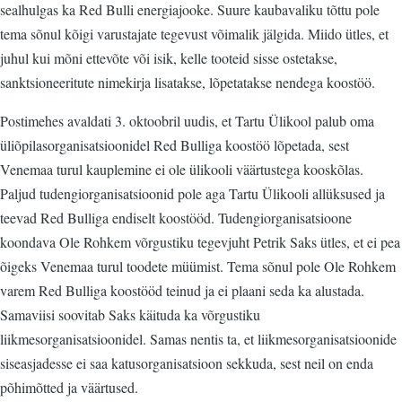
sealhulgas ka Red Bulli energiajooke. Suure kaubavaliku tõttu pole
tema sõnul kõigi varustajate tegevust võimalik jälgida. Miido ütles, et
juhul kui mõni ettevõte või isik, kelle tooteid sisse ostetakse,
sanktsioneeritute nimekirja lisatakse, lõpetatakse nendega koostöö.
Postimehes avaldati 3. oktoobril uudis, et Tartu Ülikool palub oma
üliõpilasorganisatsioonidel Red Bulliga koostöö lõpetada, sest
Venemaa turul kauplemine ei ole ülikooli väärtustega kooskõlas.
Paljud tudengiorganisatsioonid pole aga Tartu Ülikooli allüksused ja
teevad Red Bulliga endiselt koostööd. Tudengiorganisatsioone
koondava Ole Rohkem võrgustiku tegevjuht Petrik Saks ütles, et ei pea
õigeks Venemaa turul toodete müümist. Tema sõnul pole Ole Rohkem
varem Red Bulliga koostööd teinud ja ei plaani seda ka alustada.
Samaviisi soovitab Saks käituda ka võrgustiku
liikmesorganisatsioonidel. Samas nentis ta, et liikmesorganisatsioonide
siseasjadesse ei saa katusorganisatsioon sekkuda, sest neil on enda
põhimõtted ja väärtused.