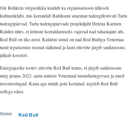
Ole Rohkem võrgustikku kuulub ka organisatsioon ülikooli
kultuuriklubi, mis korraldab Baltikumi suurimat tudengifestivali Tartu
tudengipäevad. Tartu tudengipäevade projektijuht Helena Karmen
Kulden ütles, et ürituste korraldamiseks vajavad nad rahastajate abi,
Red Bull on üks neist. Kuldeni sõnul on nad Red Bulliga Venemaa
turul tegutsemise teemal rääkinud ja kuni ettevõte järgib sanktsioone,
jätkub koostöö.
Energiajooke tootev ettevõte Red Bull teatas, et järgib sanktsioone
ning peatas 2022. aasta märtsis Venemaal turundustegevuse ja uued
investeeringud. Kuna aga müük pole keelatud, tegeleb Red Bull
sellega edasi.
Sildid
Red Bull