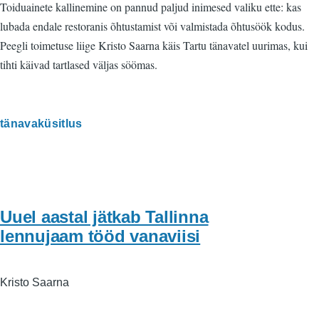
Toiduainete kallinemine on pannud paljud inimesed valiku ette: kas
lubada endale restoranis õhtustamist või valmistada õhtusöök kodus.
Peegli toimetuse liige Kristo Saarna käis Tartu tänavatel uurimas, kui
tihti käivad tartlased väljas söömas.
tänavaküsitlus
Uuel aastal jätkab Tallinna
lennujaam tööd vanaviisi
Kristo Saarna