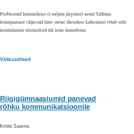
Probleemid lennunduses ei mõjuta järgmisel aastal Tallinna
lennujaamast väljuvaid liine: mõne ühenduse katkemisel võtab selle
teenindamise tõenäoliselt üle teine lennufirma.
Välisuudised
Riigigümnaasiumid panevad
rõhku kommunikatsioonile
Kristo Saarna