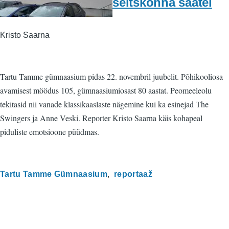
seltskonna saatel
Kristo Saarna
Tartu Tamme gümnaasium pidas 22. novembril juubelit. Põhikooliosa
avamisest möödus 105, gümnaasiumiosast 80 aastat. Peomeeleolu
tekitasid nii vanade klassikaaslaste nägemine kui ka esinejad The
Swingers ja Anne Veski. Reporter Kristo Saarna käis kohapeal
piduliste emotsioone püüdmas.
Tartu Tamme Gümnaasium
reportaaž