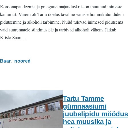
Koroonapandeemia ja praegune majanduskriis on muutnud inimeste
käitumist. Varem oli Tartu ööelus tavaline varaste hommikutundideni
pidutsemine ja alkoholi tarbimine. Nüüd tulevad inimesed pidutsema
vaid suurematele sündmustele ja tarbivad alkoholi vähem. Jätkab
Kristo Saarna.
Baar
noored
Tartu Tamme
gümnaasiumi
juubelipidu möödus
hea muusika ja