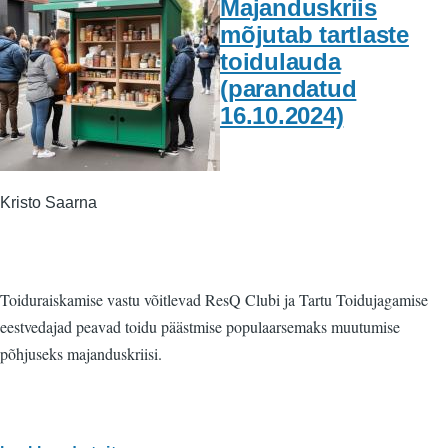
Majanduskriis
mõjutab tartlaste
toidulauda
(parandatud
16.10.2024)
Kristo Saarna
Toiduraiskamise vastu võitlevad ResQ Clubi ja Tartu Toidujagamise
eestvedajad peavad toidu päästmise populaarsemaks muutumise
põhjuseks majanduskriisi.