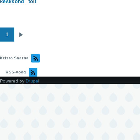
keskkond
toit
1
Pagination
Järgmine
leht
Kristo Saarna
RSS-voog
Powered by
Drupal