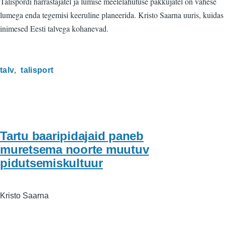
Talispordi harrastajatel ja lumise meelelahutuse pakkujatel on vähese
lumega enda tegemisi keeruline planeerida. Kristo Saarna uuris, kuidas
inimesed Eesti talvega kohanevad.
talv
talisport
Tartu baaripidajaid paneb
muretsema noorte muutuv
pidutsemiskultuur
Kristo Saarna