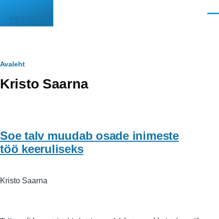
Liigu edasi põhisisu juurde
Men
PEEGEL
Leivapuru
Avaleht
Kristo Saarna
Soe talv muudab osade inimeste
töö keeruliseks
Kristo Saarna