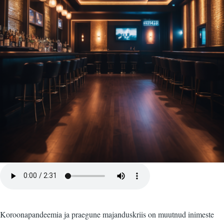
Helifail
Koroonapandeemia ja praegune majanduskriis on muutnud inimeste