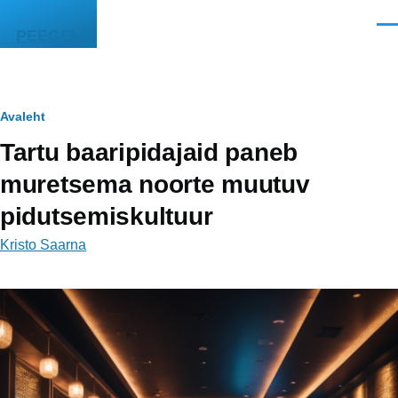
Liigu edasi põhisisu juurde
Men
PEEGEL
Leivapuru
Avaleht
Tartu baaripidajaid paneb
muretsema noorte muutuv
pidutsemiskultuur
Kristo Saarna
Image