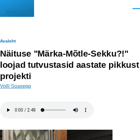
Liigu edasi põhisisu juurde
Men
PEEGEL
Leivapuru
Avaleht
Näituse "Märka-Mõtle-Sekku?!"
loojad tutvustasid aastate pikkust
projekti
Volli Soasepp
Helifail